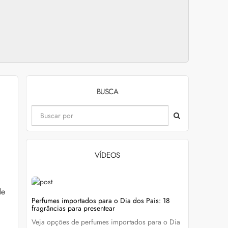
BUSCA
VÍDEOS
de
evitar
Perfumes importados para o Dia dos Pais: 18
Wella Colo
fragrâncias para presentear
cabelo colo
Veja opções de perfumes importados para o Dia
Descubra c