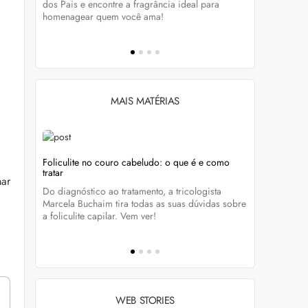
tá-lo e
dos Pais e encontre a fragrância ideal para
preservar a
homenagear quem você ama!
brilho dos
MAIS MATÉRIAS
Foliculite no couro cabeludo: o que é e como
Foliculite:
tratar
mar
eza
Apesar de 
Do diagnóstico ao tratamento, a tricologista
 Clique
pode traze
Marcela Buchaim tira todas as suas dúvidas sobre
la com essa
a foliculite capilar. Vem ver!
WEB STORIES