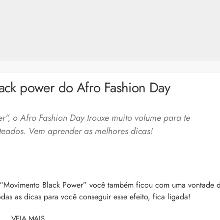
lack power do Afro Fashion Day
”, o Afro Fashion Day trouxe muito volume para te
nteados. Vem aprender as melhores dicas!
a “Movimento Black Power” você também ficou com uma vontade 
a: 4 dicas e produtos
Queda de cabelo masculina: causas, como 
as as dicas para você conseguir esse efeito, fica ligada!
e mais
es revela 5 cuidados com a
A queda de cabelo masculina é um quadro
ir no dia a dia. Veja quais
VEJA MAIS