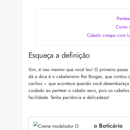
as recomendações d
Pentea
Como c
Cabelo crespo com l
Esqueça a definição
Bond Repair: o que é
Sim, é isso mesmo que você leu! O primeiro passo 
reverte os danos do 
dá a dica é o cabeleireiro Rei Borges, que contou 
Com proposta de rep
cachos – que acontece quando você desembaraça o 
como Bond Repair ag
cuidado ao pentear o cabelo seco, pois os cabelo
saiba como incluir a 
facilidade. Tenha paciência e delicadeza!
o Boticário