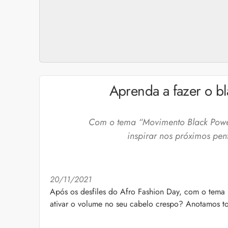
Aprenda a fazer o b
Com o tema “Movimento Black Power
inspirar nos próximos pe
20/11/2021
Após os desfiles do Afro Fashion Day, com o tem
Cuidados com a barb
ativar o volume no seu cabelo crespo? Anotamos tod
O expert Willy Moral
barba para você inclu