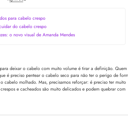
comum, e a boa notícia é que é possível tra
o barbeiro
minimizá-lo. Descubra como, aqui!
dos para cabelo crespo
uidar do cabelo crespo
uzes: o novo visual de Amanda Mendes
 a tecnologia e como ela
Lançamentos da semana
para deixar o cabelo com muito volume é tirar a definição. Quem
cabelo
que é preciso pentear o cabelo seco para não ter o perigo de for
As últimas novidades e lançamentos de bel
aração profunda, entenda
que desembarcaram no site nesta semana.
cabelo molhado. Mas, precisamos reforçar: é preciso ter muito
e nos cabelos danificados e
aqui e confira!
s crespos e cacheados são muito delicados e podem quebrar com
tecnologia na rotina