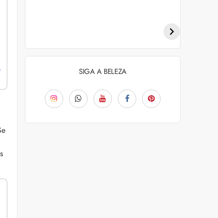
Penteados para
Tendências de
academia: dicas e
coloração capilar
inspiraçõess
para 2026
e
SIGA A BELEZA
Se
s