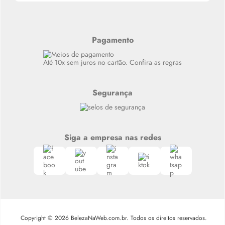
Alterar Senha
Últimas
Meus Pedidos
Resenhas
Alto luxo
Pagamento
Siga nosso canal no Whatsapp
Até 10x sem juros no cartão. Confira as regras
Segurança
Siga a empresa nas redes
Copyright © 2026 BelezaNaWeb.com.br. Todos os direitos reservados.