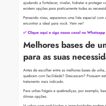
as recomendações d
ajudando a fortalecer, nivelar, hidratar e proteger
existem opções para praticamente todas as necessi
Pensando nisso, separamos uma lista especial com
encontrar a ideal para você. Vem ver!
✅ Clique aqui e siga nosso canal no Whatsapp
Melhores bases de un
para as suas necessi
“Icônica, atemporal e
Klein se unem para 
Euphoria Elixir
Descubra a parceria e
Antes de escolher entre as melhores bases de unha
para o lançamento de
quebram com facilidade? Descascam? Possuem estri
icônica linha Euphor
tratamento mais indicado.
Para unhas frágeis e quebradiças, por exemplo, bas
ótimas opções.
Já unhas com ondulações e irregularidades podem se