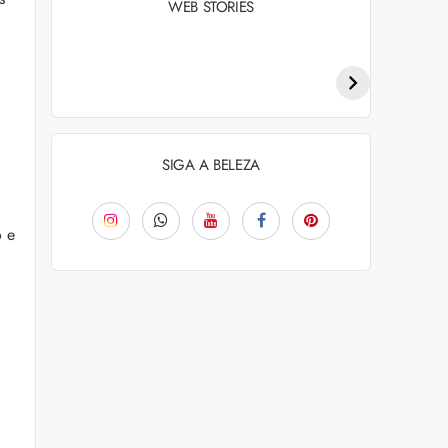
WEB STORIES
Penteados para
Tendências de
academia: dicas e
coloração capilar
inspiraçõess
para 2026
SIGA A BELEZA
o e