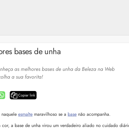
ores bases de unha
conheça as melhores bases de unha da Beleza na Web
colha a sua favorita!
Copiar link
a: 4 dicas e produtos
Queda de cabelo masculina: causas, como 
r naquele
esmalte
maravilhoso se a
base
não acompanha.
e mais
es revela 5 cuidados com a
a cor, a base de unha virou um verdadeiro aliado no cuidado diári
A queda de cabelo masculina é um quadro
ir no dia a dia. Veja quais