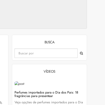
BUSCA
VÍDEOS
evitar
Perfumes importados para o Dia dos Pais: 18
Wella Colo
fragrâncias para presentear
cabelo colo
o,
Veja opções de perfumes importados para o Dia
Descubra c