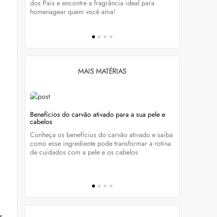
tá-lo e
dos Pais e encontre a fragrância ideal para
preservar a
homenagear quem você ama!
brilho dos
MAIS MATÉRIAS
s com
Benefícios do carvão ativado para a sua pele e
Unhas sem 
cabelos
manutençã
nta os
Conheça os benefícios do carvão ativado e saiba
Quer aderir
como esse ingrediente pode transformar a rotina
essenciais
ue com
de cuidados com a pele e os cabelos
esmalte bon
s