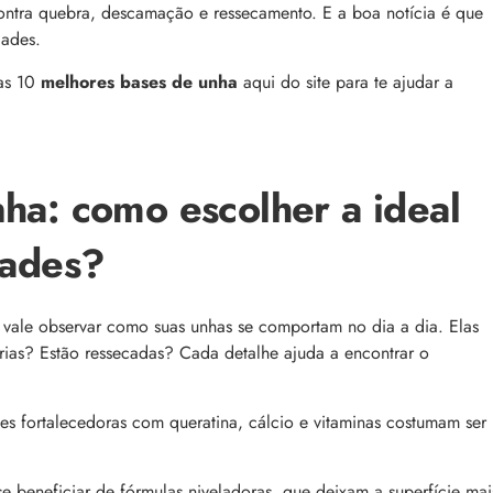
comum, e a boa notícia é que é possível tra
o barbeiro
 contra quebra, descamação e ressecamento. E a boa notícia é que
minimizá-lo. Descubra como, aqui!
dades.
 as 10
melhores bases de unha
aqui do site para te ajudar a
ha: como escolher a ideal
dades?
 lendária”: Rosalía e Calvin
APP Day Beleza na Web: top 32 desconto
o lançamento dos novos
bônus de até R$100 no app
Aproveite o App Day Beleza na Web! Gara
ntre Rosalía e Calvin Klein
, vale observar como suas unhas se comportam no dia a dia. Elas
top 32 descontos em skincare, perfume,
 três novas fragrâncias da
maquiagem e cabelos, e renove seu estoq
as? Estão ressecadas? Cada detalhe ajuda a encontrar o
ia
as melhores ofertas
es fortalecedoras com queratina, cálcio e vitaminas costumam ser
 beneficiar de fórmulas niveladoras, que deixam a superfície mai