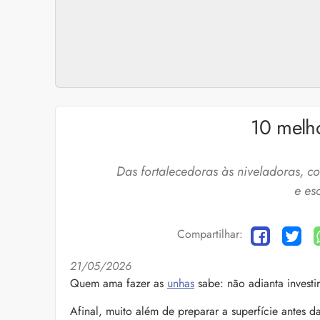
10 melh
Das fortalecedoras às niveladoras, 
e es
Compartilhar:
21/05/2026
Cuidados com a barb
Quem ama fazer as
unhas
sabe: não adianta investi
O expert Willy Moral
Afinal, muito além de preparar a superfície antes d
barba para você inclu