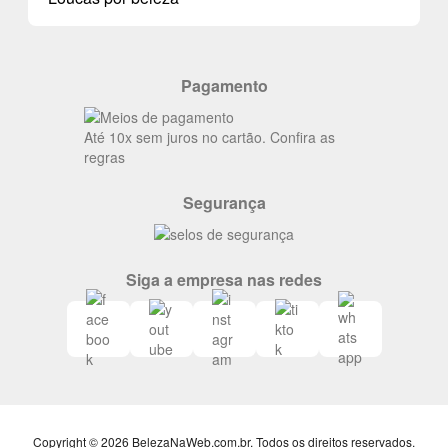
Meus endereços
Alterar Senha
Últimas
Meus Pedidos
Resenhas
Pagamento
Alto luxo
Siga nosso canal no Whatsapp
Até 10x sem juros no cartão. Confira as
regras
Segurança
Siga a empresa nas redes
Copyright © 2026 BelezaNaWeb.com.br. Todos os direitos reservados.