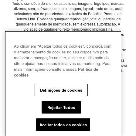
Todo o conteúdo do site, todas as fotos, imagens, logotipos, marcas,
dizeres, som, software, conjunto imagem, layout, trade dress, aqui
veiculados são de propriedade exclusiva da Boticário Produto de
Beleza Ltda. É vedada qualquer reprodução, total ou parcial, de
qualquer elemento de identidade, sem expressa autorização. A
violação de qualquer direito mencionado implicará na
responsabilização cível e criminal nos termos da Lei. Os preços dos
produtos estão sujeitos a alteração sem aviso prévio.
Ao clicar em "Aceitar todos os cookies", concorda com
A Beleza na Web se reserva o direito de corrigir qualquer possível erro
o armazenamento de cookies no seu dispositivo para
de digitação ou gráfico e caso haja divergências entre os valores
melhorar a navegação no site, analisar a utilização do
ofertados nos e-mails promocionais e valores do site, prevalecem as
site e ajudar nas nossas iniciativas de marketing. Para
informações do site.
Av. Antonio Cândido Machado, 2520 - Jardim Nova
mais informações consulte a nossa
Politica de
Jordanésia, Cajamar - SP, 07750-000 -
CNPJ 11.137.051/0809-45.
cookies
Pode Confiar
Definições de cookies
Rejeitar Todos
Aceitar todos os cookies