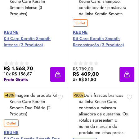
Outlet
KEUNE
KEUNE
Kit Care Keratin Smooth
Kit Care Keratin Smooth
Intense (3 Produtos)
Reconstrução (3 Produtos)
R$ 1.568,70
R$ 789,00
R$ 409,00
10x R$ 156,87
Adicionar à sacola
Adici
Frete Grátis
5x R$ 81,80
-48%
-30%
Outlet
KEUNE
Kit Care Keratin Smooth Duo