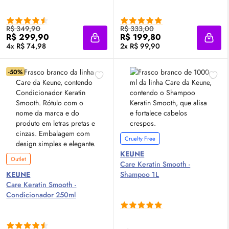
R$ 349,90
R$ 333,00
R$ 299,90
R$ 199,80
Adicionar à sacola
Adici
4x R$ 74,98
2x R$ 99,90
-50%
Cruelty Free
KEUNE
Outlet
Care Keratin Smooth -
KEUNE
Shampoo 1L
Care Keratin Smooth -
Condicionador 250ml