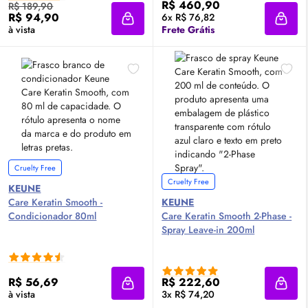
R$ 460,90
R$ 189,90
R$ 94,90
6x R$ 76,82
Adicionar à sacola
Adici
à vista
Frete Grátis
Cruelty Free
Cruelty Free
KEUNE
Care Keratin Smooth -
KEUNE
Condicionador 80ml
Care Keratin Smooth 2-Phase -
Spray Leave-in 200ml
R$ 56,69
R$ 222,60
Adicionar à sacola
Adici
à vista
3x R$ 74,20