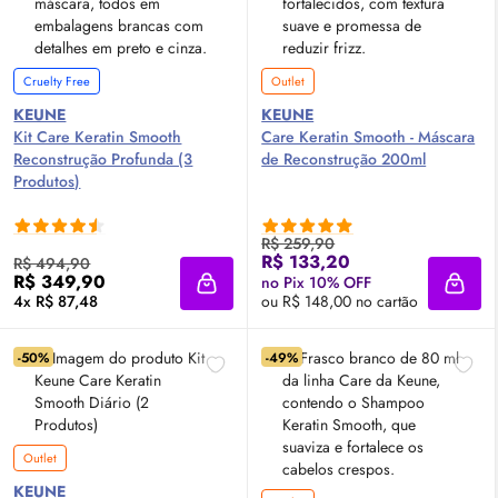
Cruelty Free
Outlet
KEUNE
KEUNE
Kit Care Keratin Smooth
Care Keratin Smooth - Máscara
Reconstrução Profunda (3
de Reconstrução 200ml
Produtos)
R$ 259,90
R$ 133,20
R$ 494,90
R$ 349,90
no Pix 10% OFF
Adicionar à sacola
Adici
4x R$ 87,48
ou R$ 148,00 no cartão
-50%
-49%
Outlet
KEUNE