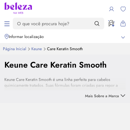
Informar localização
Página Inicial
Keune
Care Keratin Smooth
Keune Care Keratin Smooth
Keune Care Keratin Smooth é uma linha perfeita para cabelos
quimicamente tratados. Suas fórmulas foram criadas para repor a
queratina dos fios e proteger os fios do frizz e das agressões
Mais Sobre a Marca
externas.