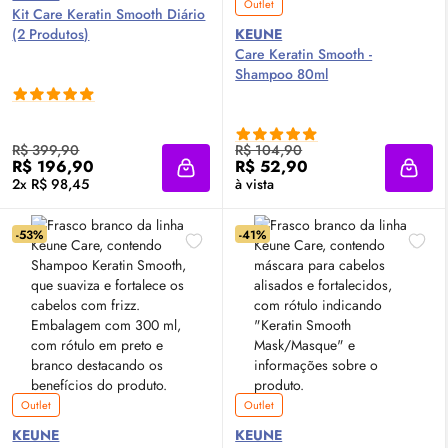
Outlet
Kit Care Keratin Smooth Diário
(2 Produtos)
KEUNE
Care Keratin Smooth -
Shampoo 80ml
R$ 399,90
R$ 104,90
R$ 196,90
R$ 52,90
Adicionar à sacola
Adici
2x R$ 98,45
à vista
-53%
-41%
Outlet
Outlet
KEUNE
KEUNE