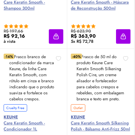
Care Keratin Smooth -
Care Keratin Smooth - Máscara
Shampoo 300ml
de Reconstrução 500ml
R$ 197,66
R$ 623,90
R$ 92,16
R$ 363,90
Adicionar à sacola
Adici
à vista
5x R$ 72,78
-14%
-40%
Cruelty Free
Outlet
KEUNE
KEUNE
Care Keratin Smooth -
Care Keratin Smooth Silkening
Condicionador 1L
Polish - Bálsamo Anti-Frizz 50ml