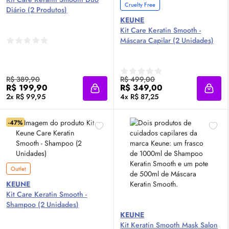
Cruelty Free
Diário (2 Produtos)
KEUNE
Kit Care Keratin Smooth -
Máscara Capilar (2 Unidades)
R$ 389,90
R$ 499,00
R$ 199,90
R$ 349,00
Adicionar à sacola
Adici
2x R$ 99,95
4x R$ 87,25
-47%
Outlet
KEUNE
Kit Care Keratin Smooth -
Shampoo (2 Unidades)
KEUNE
Kit Keratin Smooth Mask Salon