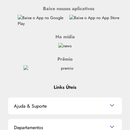
Baixe nossos aplicativos
Na mídia
Prêmio
Links Úteis
Ajuda & Suporte
Relacionamento com o Cliente
Departamentos
Política de Devolução