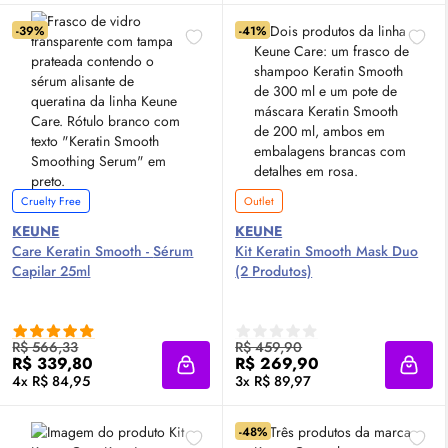
-39%
-41%
Cruelty Free
Outlet
KEUNE
KEUNE
Care Keratin Smooth -
Sérum
Kit Keratin Smooth Mask Duo
Capilar 25ml
(2 Produtos)
R$ 566,33
R$ 459,90
R$ 339,80
R$ 269,90
Adicionar à sacola
Adici
4x R$ 84,95
3x R$ 89,97
-48%