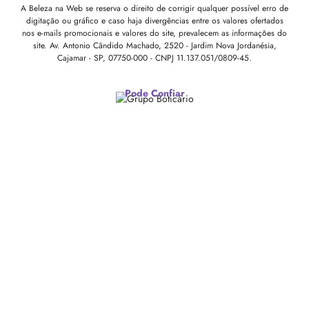
A Beleza na Web se reserva o direito de corrigir qualquer possível erro de
digitação ou gráfico e caso haja divergências entre os valores ofertados
nos e-mails promocionais e valores do site, prevalecem as informações do
site.
Av. Antonio Cândido Machado, 2520 - Jardim Nova Jordanésia,
Cajamar - SP, 07750-000 -
CNPJ 11.137.051/0809-45.
Pode Confiar