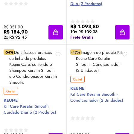
Duo (2 Produtos)
R$ 1.093,80
R$ 351,90
R$ 184,90
10x R$ 109,38
Adicionar à sacola
Adici
2x R$ 92,45
Frete Grátis
-54%
-47%
Outlet
KEUNE
Outlet
Kit Care Keratin Smooth -
KEUNE
Condicionador (2 Unidades)
Kit Care Keratin Smooth
Cuidado Diário (2 Produtos)