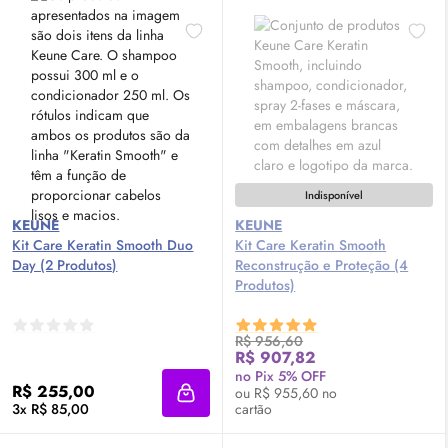
Indisponível
KEUNE
KEUNE
Kit Care Keratin Smooth Duo
Kit Care Keratin Smooth
Day (2 Produtos)
Reconstrução e Proteção (4
Produtos)
R$ 956,60
R$ 907,82
no Pix 5% OFF
R$ 255,00
ou R$ 955,60 no
Adicionar à sacola
3x R$ 85,00
cartão