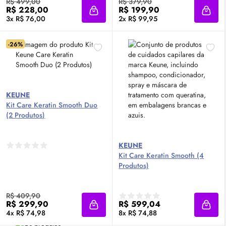
R$ 499,00
R$ 379,90
R$ 228,00
R$ 199,90
Adicionar à sacola
Adici
3x R$ 76,00
2x R$ 99,95
-26%
KEUNE
Kit Care Keratin Smooth Duo
(2 Produtos)
KEUNE
Kit Care Keratin Smooth (4
Produtos)
R$ 409,90
R$ 299,90
R$ 599,04
Adicionar à sacola
Adici
4x R$ 74,98
8x R$ 74,88