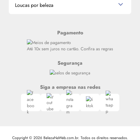
Miniaturas de Produtos de Cabelo
Loucas por beleza
Meus endereços
Alterar Senha
Últimas
Meus Pedidos
Resenhas
Pagamento
Alto luxo
Siga nosso canal no Whatsapp
Até 10x sem juros no cartão. Confira as regras
Segurança
Siga a empresa nas redes
Copyright © 2026 BelezaNaWeb.com.br. Todos os direitos reservados.