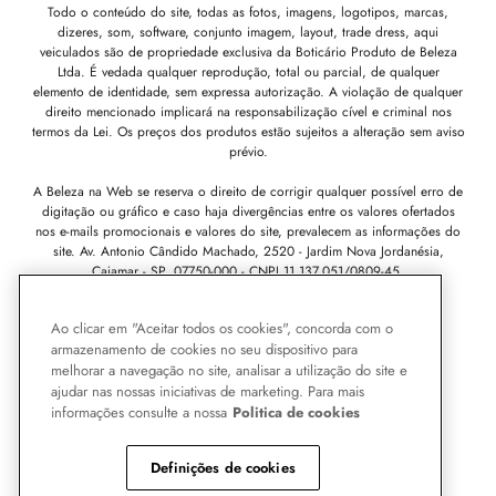
Todo o conteúdo do site, todas as fotos, imagens, logotipos, marcas,
dizeres, som, software, conjunto imagem, layout, trade dress, aqui
veiculados são de propriedade exclusiva da Boticário Produto de Beleza
Ltda. É vedada qualquer reprodução, total ou parcial, de qualquer
elemento de identidade, sem expressa autorização. A violação de qualquer
direito mencionado implicará na responsabilização cível e criminal nos
termos da Lei. Os preços dos produtos estão sujeitos a alteração sem aviso
prévio.
A Beleza na Web se reserva o direito de corrigir qualquer possível erro de
digitação ou gráfico e caso haja divergências entre os valores ofertados
nos e-mails promocionais e valores do site, prevalecem as informações do
site.
Av. Antonio Cândido Machado, 2520 - Jardim Nova Jordanésia,
Cajamar - SP, 07750-000 -
CNPJ 11.137.051/0809-45.
Pode Confiar
Ao clicar em "Aceitar todos os cookies", concorda com o
armazenamento de cookies no seu dispositivo para
melhorar a navegação no site, analisar a utilização do site e
ajudar nas nossas iniciativas de marketing. Para mais
informações consulte a nossa
Politica de cookies
Definições de cookies