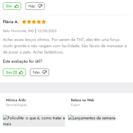
Sim
Não
Flávia A.
|
Belo Horizonte, MG
13/09/2022
Achei esses lenços ótimos. Por serem de TNT, eles têm uma força
muito grande e não rasgam com facilidade. São fáceis de manusear e
de puxar o pelo. Achei fantásticos.
Esta avaliação foi útil?
Sim
(
2
)
Não
Mônica Aribi
Beleza na Web
Dermatologista
Expert