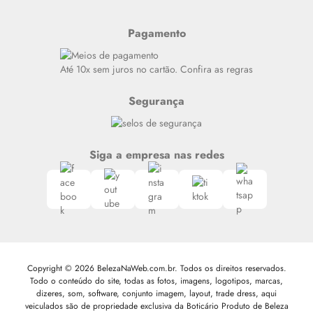
Últimas
Meus Pedidos
Resenhas
Pagamento
Alto luxo
Siga nosso canal no Whatsapp
Até 10x sem juros no cartão. Confira as regras
Segurança
Siga a empresa nas redes
Copyright © 2026 BelezaNaWeb.com.br. Todos os direitos reservados.
Todo o conteúdo do site, todas as fotos, imagens, logotipos, marcas,
dizeres, som, software, conjunto imagem, layout, trade dress, aqui
veiculados são de propriedade exclusiva da Boticário Produto de Beleza