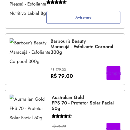
Avise-me
Barbour's Beauty
Maracujá - Esfoliante Corporal
300g
R$ 179,00
Compre
R$ 79,00
Australian Gold
FPS 70 - Protetor Solar Facial
50g
R$ 76,90
Compre