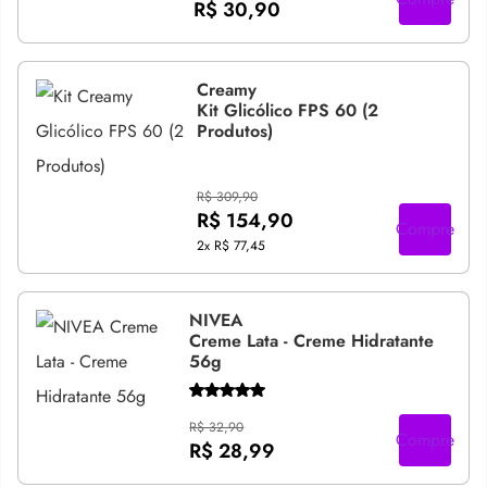
R$ 30,90
Creamy
Kit Glicólico FPS 60 (2
Produtos)
R$ 309,90
R$ 154,90
Compre
2x
R$ 77,45
NIVEA
Creme Lata - Creme Hidratante
56g
R$ 32,90
Compre
R$ 28,99