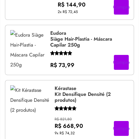
R$ 144,90
Compre
2x
R$ 72,45
Eudora
Siàge Hair-Plastia - Máscara
Capilar 250g
Compre
R$ 73,99
Kérastase
Kit Densifique Densité (2
produtos)
R$ 821,80
R$ 668,90
Compre
9x
R$ 74,32