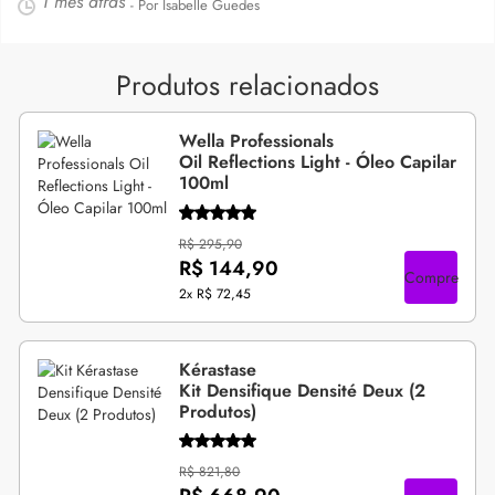
1 mês atrás
- Por Isabelle Guedes
Produtos relacionados
Wella Professionals
Oil Reflections Light - Óleo Capilar
100ml
R$ 295,90
R$ 144,90
Compre
2x
R$ 72,45
Kérastase
Kit Densifique Densité Deux (2
Produtos)
R$ 821,80