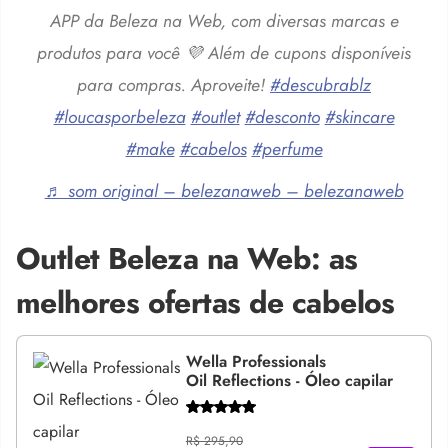
APP da Beleza na Web, com diversas marcas e
produtos para você 💜 Além de cupons disponíveis
para compras. Aproveite!
#descubrablz
#loucasporbeleza
#outlet
#desconto
#skincare
#make
#cabelos
#perfume
♬ som original – belezanaweb – belezanaweb
Outlet Beleza na Web: as
melhores ofertas de cabelos
Wella Professionals
Oil Reflections - Óleo capilar
R$ 295,90