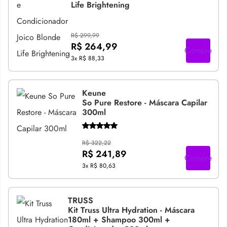
Life Brightening
R$ 299,99
R$ 264,99
Compre
3x
R$ 88,33
Keune
So Pure Restore - Máscara Capilar
300ml
R$ 322,22
R$ 241,89
Compre
3x
R$ 80,63
TRUSS
Kit Truss Ultra Hydration - Máscara
180ml + Shampoo 300ml +