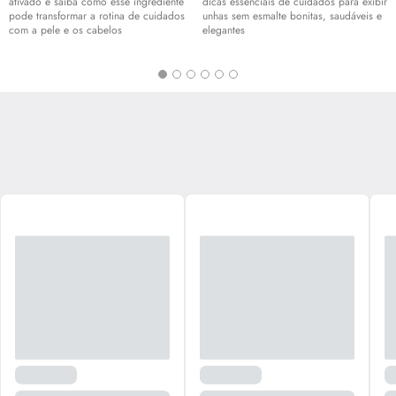
ativado e saiba como esse ingrediente
dicas essenciais de cuidados para exibir
pode transformar a rotina de cuidados
unhas sem esmalte bonitas, saudáveis e
com a pele e os cabelos
elegantes