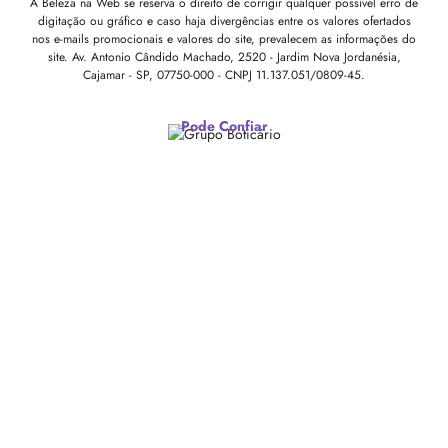
A Beleza na Web se reserva o direito de corrigir qualquer possível erro de
digitação ou gráfico e caso haja divergências entre os valores ofertados
nos e-mails promocionais e valores do site, prevalecem as informações do
site.
Av. Antonio Cândido Machado, 2520 - Jardim Nova Jordanésia,
Cajamar - SP, 07750-000 -
CNPJ 11.137.051/0809-45.
Pode Confiar