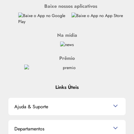
Baixe nossos aplicativos
Na mídia
Prêmio
Links Úteis
Ajuda & Suporte
Relacionamento com o Cliente
Departamentos
Política de Devolução