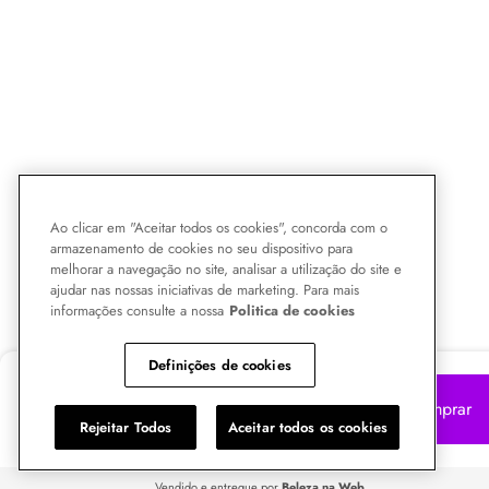
Ao clicar em "Aceitar todos os cookies", concorda com o
armazenamento de cookies no seu dispositivo para
melhorar a navegação no site, analisar a utilização do site e
ajudar nas nossas iniciativas de marketing. Para mais
informações consulte a nossa
Politica de cookies
Definições de cookies
R$
147,16
Comprar
no Pix 5% OFF
Rejeitar Todos
Aceitar todos os cookies
ou R$ 154,90 no cartão
Vendido e entregue por
Beleza na Web