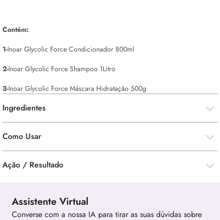
Contém:
1-
Inoar Glycolic Force Condicionador 800ml
2-
Inoar Glycolic Force Shampoo 1Litro
3-
Inoar Glycolic Force Máscara Hidratação 500g
Ingredientes
Como Usar
Ação / Resultado
Assistente Virtual
Converse com a nossa IA para tirar as suas dúvidas sobre