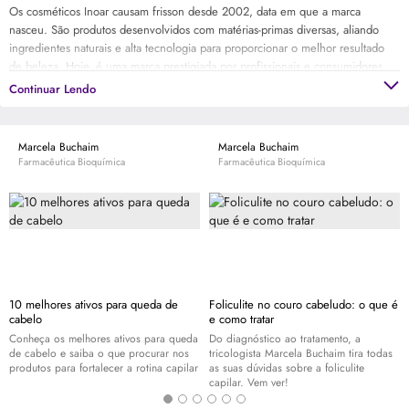
Os cosméticos Inoar causam frisson desde 2002, data em que a marca
nasceu. São produtos desenvolvidos com matérias-primas diversas, aliando
ingredientes naturais e alta tecnologia para proporcionar o melhor resultado
de beleza. Hoje, é uma marca prestigiada por profissionais e consumidores
em todo o Brasil. E possui uma linha completa de cuidados e tratamentos para
Continuar Lendo
os diversos tipos de cabelos, assim como para pele.
Marcela Buchaim
Marcela Buchaim
Farmacêutica Bioquímica
Farmacêutica Bioquímica
10 melhores ativos para queda de
Foliculite no couro cabeludo: o que é
cabelo
e como tratar
Conheça os melhores ativos para queda
Do diagnóstico ao tratamento, a
de cabelo e saiba o que procurar nos
tricologista Marcela Buchaim tira todas
produtos para fortalecer a rotina capilar
as suas dúvidas sobre a foliculite
capilar. Vem ver!