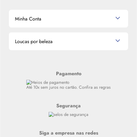
Shampoo
K-Beauty e J-Beauty
Dermocosméticos
Outlet
Mascavo
Cupom de Desconto
Nossas lojas
Minha Conta
La Vie Est Belle Lancôme
Quem somos
Miniaturas de Perfumes
Promoções de cupons
Dados Pessoais
Miniaturas de Produtos de Cabelo
Loucas por beleza
Meus endereços
Alterar Senha
Últimas
Meus Pedidos
Resenhas
Alto luxo
Pagamento
Siga nosso canal no Whatsapp
Até 10x sem juros no cartão. Confira as regras
Segurança
Siga a empresa nas redes