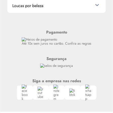
Miniaturas de Produtos de Cabelo
Loucas por beleza
Meus endereços
Alterar Senha
Últimas
Meus Pedidos
Resenhas
Alto luxo
Pagamento
Siga nosso canal no Whatsapp
Até 10x sem juros no cartão. Confira as regras
Segurança
Siga a empresa nas redes