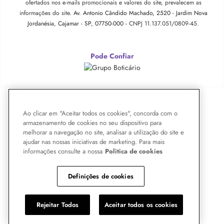
ofertados nos e-mails promocionais e valores do site, prevalecem as
informações do site.
Av. Antonio Cândido Machado, 2520 - Jardim Nova
Jordanésia, Cajamar - SP, 07750-000 -
CNPJ 11.137.051/0809-45.
Pode Confiar
Ao clicar em "Aceitar todos os cookies", concorda com o
armazenamento de cookies no seu dispositivo para
melhorar a navegação no site, analisar a utilização do site e
ajudar nas nossas iniciativas de marketing. Para mais
informações consulte a nossa
Politica de cookies
Definições de cookies
Rejeitar Todos
Aceitar todos os cookies