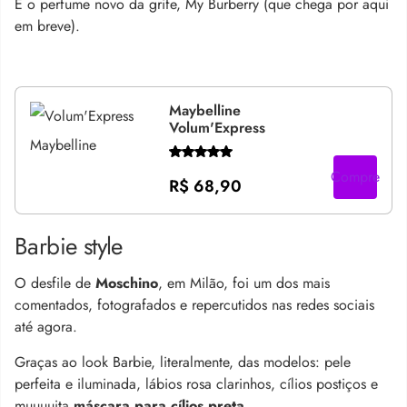
E o perfume novo da grife, My Burberry (que chega por aqui
em breve).
Maybelline
Volum'Express
Compre
R$ 68,90
Barbie style
O desfile de
Moschino
, em Milão, foi um dos mais
comentados, fotografados e repercutidos nas redes sociais
até agora.
Graças ao look Barbie, literalmente, das modelos: pele
perfeita e iluminada, lábios rosa clarinhos, cílios postiços e
muuuuita
máscara para cílios preta
.