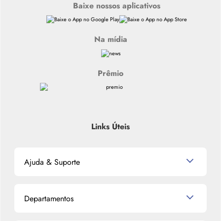
Baixe nossos aplicativos
Na mídia
Prêmio
Links Úteis
Ajuda & Suporte
Relacionamento com o Cliente
Departamentos
Política de Devolução
Política de Privacidade