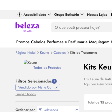
Acessibilidade
Grupo Boticário
Nossas Lojas
Promos
Cabelos
Perfumes e Perfumaria
Maquiagem
Página Inicial
Keune
Cabelos
Kits de Tratamento
Kits Ke
Todos os Produtos
Kits Keune de Trat
Filtros Selecionados
1
Aqui você encontra
Vendido por Manu Cosmeticos
Limpar Todos
Total de
15
prod
Ordenar por