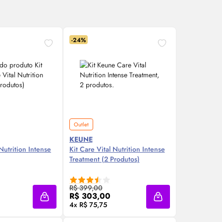
-24%
Outlet
KEUNE
 Nutrition Intense
Kit Care Vital Nutrition Intense
Treatment (2 Produtos)
re Agora ❯
Compre Agora ❯
R$ 399,00
R$ 303,00
Adicionar à sacola
Adicionar à sacola
4x R$ 75,75