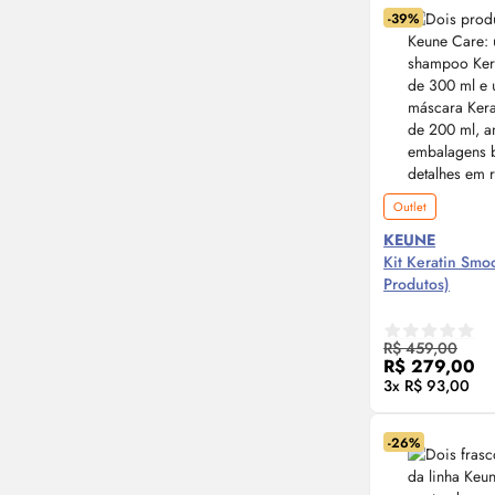
-39%
Outlet
KEUNE
Kit Keratin Smo
Produtos)
Compre
R$ 459,00
R$ 279,00
3x R$ 93,00
-26%