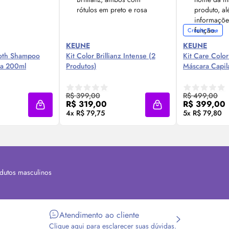
Cruelty Free
KEUNE
KEUNE
ooth Shampoo
Kit Color Brillianz Intense (2
Kit Care Color 
ra 200ml
Produtos)
Máscara Capil
 Agora ❯
Compre Agora ❯
Comp
R$ 399,00
R$ 499,00
R$ 319,00
R$ 399,00
Adicionar à sacola
Adicionar à sacola
4x R$ 79,75
5x R$ 79,80
dutos masculinos
Atendimento ao cliente
Clique aqui para esclarecer suas dúvidas.