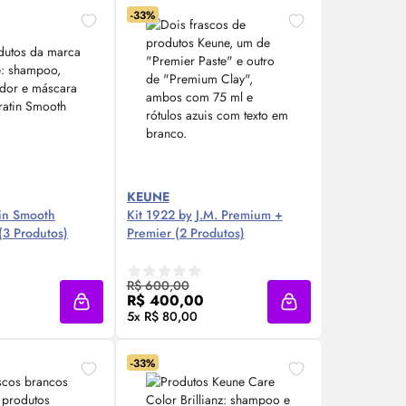
-33%
KEUNE
tin Smooth
Kit 1922 by J.M. Premium +
(3 Produtos)
Premier (2 Produtos)
re Agora ❯
Compre Agora ❯
R$ 600,00
R$ 400,00
Adicionar à sacola
Adicionar à sacola
5x R$ 80,00
-33%