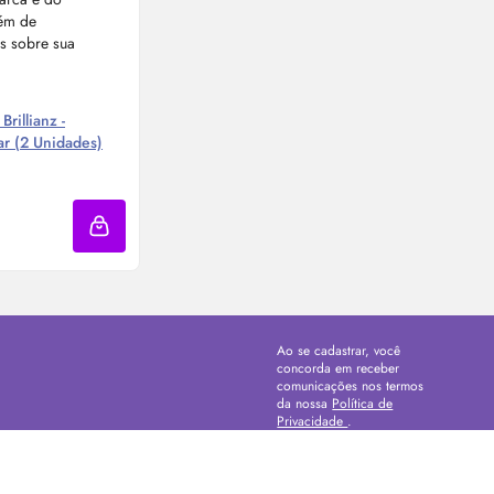
Brillianz -
ar (2 Unidades)
re Agora ❯
Adicionar à sacola
Ao se cadastrar, você
concorda em receber
comunicações nos termos
da nossa
Política de
Privacidade
.