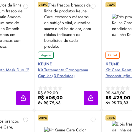
-13%
-34%
Vegano
Outlet
KEUNE
KEUNE
oth Mask Duo (2
Kit Tratamento Cronograma
Kit Care Kera
Capilar (3 Produtos)
Reconstrução 
 Agora ❯
Compre Agora ❯
Comp
R$ 699,00
R$ 649,00
R$ 605,00
R$ 425,00
Adicionar à sacola
Adicionar à sacola
8x R$ 75,63
6x R$ 70,83
-38%
-38%