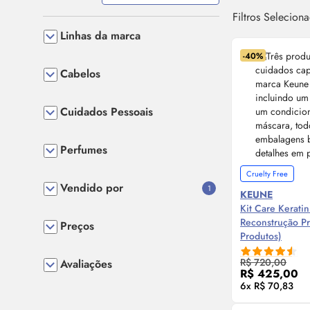
Filtros Selecion
Linhas da marca
-40%
Cabelos
Cuidados Pessoais
Perfumes
Cruelty Free
Vendido por
1
KEUNE
Kit Care Kerati
Reconstrução Pr
Preços
Produtos)
Compre
R$ 720,00
Avaliações
R$ 425,00
6x R$ 70,83