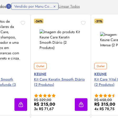
ados
Vendido por Manu Cosmeticos
Limpar Todos
1
-34%
-31%
Outlet
Outlet
KEUNE
KEUNE
n Smooth
Kit Care Keratin Smooth Diário
Kit Care Vital
ofunda (3
(2 Produtos)
(2 Produtos)
 Agora ❯
Compre Agora ❯
Comp
R$ 329,00
R$ 458,00
R$ 215,00
R$ 315,00
Adicionar à sacola
Adicionar à sacola
3x R$ 71,67
4x R$ 78,75