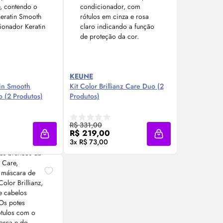
KEUNE
tin Smooth
Kit Color Brillianz Care Duo (2
o (2 Produtos)
Produtos)
re Agora ❯
Compre Agora ❯
R$ 331,00
R$ 219,00
Adicionar à sacola
Adicionar à sacola
3x R$ 73,00