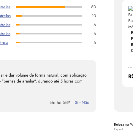
trelas
80
trelas
10
trelas
6
trelas
6
F
trela
6
B
C
ar e dar volume de forma natural, com aplicação
R
e "pernas de aranha", durando até 5 horas com
Isto foi útil?
Sim
Não
Beleza na 
Expert