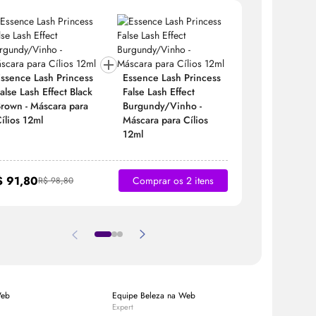
Essence
Essence
Lash
Princess
Essence
Lash
Princess
False
Las
alse
Lash
Effect Black
False
Lash
Effect
Brown - M
rown - Máscara para
Burgundy/Vinho -
Cílios 12
ílios 12ml
Máscara para Cílios
12ml
R$ 81,80
$ 91,80
Comprar os 2 itens
R$ 98,80
Web
Equipe Beleza na Web
Equipe Bele
Expert
Expert