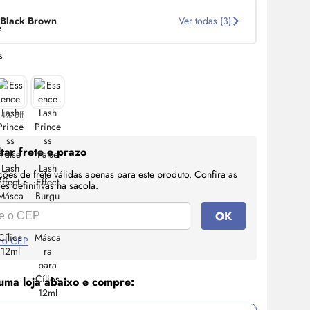
Black Brown
Ver todas (3)
14% off
tar frete e prazo
ções de frete válidas apenas para este produto. Confira as
s definitivas na sacola.
OK
 o CEP
uma loja abaixo e compre: