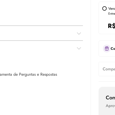
Ven
Entr
R
Co
Compar
rramenta de Perguntas e Respostas
Com
Apro