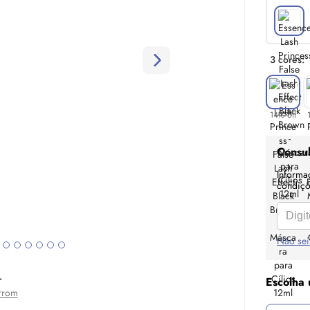
3 cores:
14% off
Consul
Informa
condiçõe
Não sei
r
Escolha 
rrom