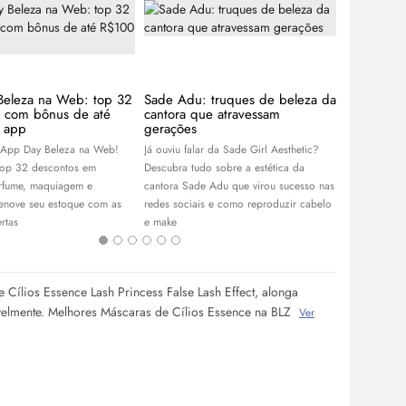
Beleza na Web: top 32
Sade Adu: truques de beleza da
Guia de l
s com bônus de até
cantora que atravessam
de blogue
 app
gerações
coleção ce
 App Day Beleza na Web!
Já ouviu falar da Sade Girl Aesthetic?
Com Franciny
top 32 descontos em
Descubra tudo sobre a estética da
Niina Secret
rfume, maquiagem e
cantora Sade Adu que virou sucesso nas
linhas de ma
renove seu estoque com as
redes sociais e como reproduzir cabelo
escolha as su
rtas
e
make
 Cílios Essence Lash Princess False Lash Effect, alonga
elmente. Melhores Máscaras de Cílios Essence na BLZ
Ver