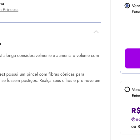
ha
Ven
h Princess
Entr
n
c
t alonga consideravelmente e aumenta o volume com
ect
possui um pincel com fibras cônicas para
se fossem postiços. Realça seus cílios e promove um
Ven
Entr
R
n
ou R