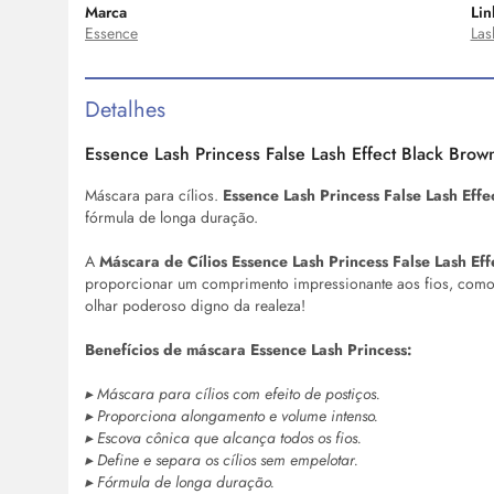
Marca
Lin
Essence
Las
Detalhes
Essence
Lash
Princess False
Lash
Effect Black Brow
Máscara para cílios.
Essence
Lash
Princess False
Lash
Effe
fórmula de longa duração.
A
Máscara de Cílios Essence
Lash
Princess False
Lash
Eff
proporcionar um comprimento impressionante aos fios, como 
olhar poderoso digno da realeza!
Benefícios de máscara Essence
Lash
Princess:
▸ Máscara para cílios com efeito de postiços.
▸ Proporciona alongamento e volume intenso.
▸ Escova cônica que alcança todos os fios.
▸ Define e separa os cílios sem empelotar.
▸ Fórmula de longa duração.