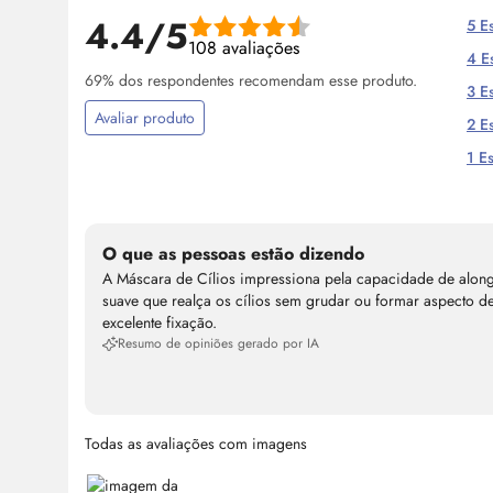
4.4/5
5 Es
108 avaliações
4 Es
69% dos respondentes recomendam esse produto.
3 Es
Avaliar produto
2 Es
1 Es
O que as pessoas estão dizendo
A Máscara de Cílios impressiona pela capacidade de along
suave que realça os cílios sem grudar ou formar aspecto d
excelente fixação.
Resumo de opiniões gerado por IA
Todas as avaliações com imagens