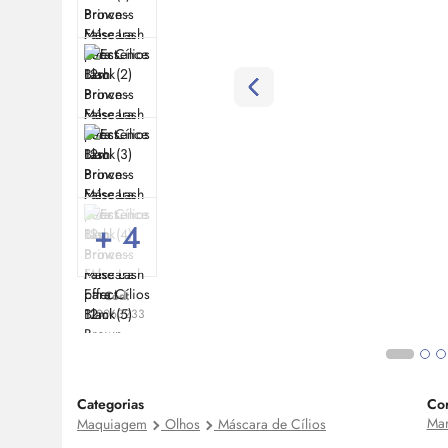
+ 4
Cod:
20063233
Categorias
Co
Ma
Maquiagem
Olhos
Máscara de Cílios