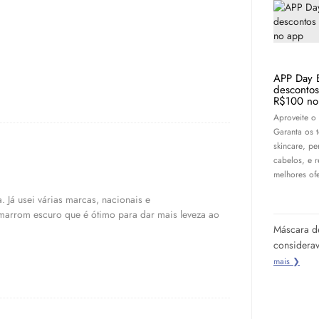
APP Day 
desconto
R$100 no
Aproveite o
Garanta os 
skincare
, pe
cabelos, e 
melhores ofe
 Já usei várias marcas, nacionais e
 marrom escuro que é ótimo para dar mais leveza ao
Máscara de
considerav
mais ❯