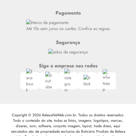
Últimas
Meus Pedidos
Resenhas
Pagamento
Alto luxo
Siga nosso canal no Whatsapp
Até 10x sem juros no cartão. Confira as regras
Segurança
Siga a empresa nas redes
Copyright © 2026 BelezaNaWeb.com.br. Todos os direitos reservados.
Todo o conteúdo do site, todas as fotos, imagens, logotipos, marcas,
dizeres, som, software, conjunto imagem, layout, trade dress, aqui
veiculados são de propriedade exclusiva da Boticário Produto de Beleza