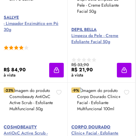
SALLVE
- Limpador Enzimático em Pó
30g
DEPIL BELLA
Limpeza da Pele - Creme
Esfoliante Facial 50g
R$ 33,90
R$ 84,90
R$ 21,90
Adicionar à sacola
Adici
à vista
à vista
-23%
-9%
COSMOBEAUTY
CORPO DOURADO
AntiOxC Active Scrub -
Clinic+ Facial - Esfoliante