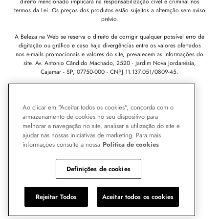
direito mencionado implicará na responsabilização cível e criminal nos
termos da Lei. Os preços dos produtos estão sujeitos a alteração sem aviso
prévio.
A Beleza na Web se reserva o direito de corrigir qualquer possível erro de
digitação ou gráfico e caso haja divergências entre os valores ofertados
nos e-mails promocionais e valores do site, prevalecem as informações do
site.
Av. Antonio Cândido Machado, 2520 - Jardim Nova Jordanésia,
Cajamar - SP, 07750-000 -
CNPJ 11.137.051/0809-45.
Pode Confiar
Ao clicar em "Aceitar todos os cookies", concorda com o
armazenamento de cookies no seu dispositivo para
melhorar a navegação no site, analisar a utilização do site e
ajudar nas nossas iniciativas de marketing. Para mais
informações consulte a nossa
Politica de cookies
Definições de cookies
Rejeitar Todos
Aceitar todos os cookies