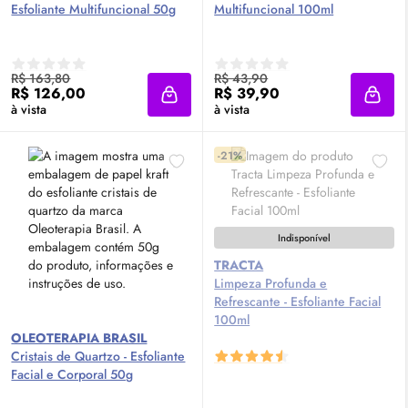
Esfoliante Multifuncional 50g
Multifuncional 100ml
R$ 163,80
R$ 43,90
R$ 126,00
R$ 39,90
Adicionar à sacola
Adici
à vista
à vista
-21%
Indisponível
TRACTA
Limpeza Profunda e
Refrescante - Esfoliante Facial
100ml
OLEOTERAPIA BRASIL
Cristais de Quartzo - Esfoliante
Facial e Corporal 50g