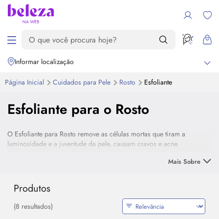
Informar localização
Página Inicial
Cuidados para Pele
Rosto
Esfoliante
Esfoliante para o Rosto
O Esfoliante para Rosto remove as células mortas que tiram a
luminosidade e a juventude da pele, causam cravos e acne.
Mais Sobre
Usar semanalmente um bom esfoliante para o rosto também ajuda na
microcirculação da pele, então ajuda, indiretamente, no combate ao
envelhecimento precoce.
Produtos
Esfoliantes químicos, físicos (grânulos) ou enzimáticos, são só
(8 resultados)
algumas das opções de esfoliante facial disponíveis para você.