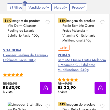
Confira!
1
Filtros
Vendido por
Marcas
Preços
-34%
-54%
Outlet
VITA DERM
Cleanser Peeling de Laranja -
PORÁN
Esfoliante Facial 100g
Bem Me Quero Frutas Melancia
+ Vitamina C - Esfoliante
Multifuncional 240g
R$ 82,90
R$ 49,90
R$ 53,90
R$ 22,90
Adicionar à sacola
Adici
à vista
à vista
-35%