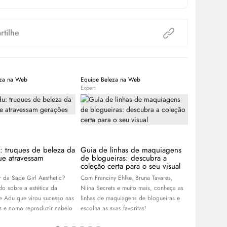
tilhe
eza na Web
Equipe Beleza na Web
Equipe Bele
Expert
Expert
 truques de beleza da
Guia de linhas de maquiagens
Olho esfu
ue atravessam
de blogueiras: descubra a
como faze
coleção certa para o seu visual
O olho esfu
ar da Sade Girl Aesthetic?
Com Franciny Ehlke, Bruna Tavares,
maquiagem co
do sobre a estética da
Niina Secrets e muito mais, conheça as
fazer. Apren
e Adu que virou sucesso nas
linhas de maquiagens de blogueiras e
para um aca
is e como reproduzir cabelo
escolha as suas favoritas!
duração