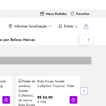
Meus Pedidos
Favoritos
Informar localização
Entrar
as por Beleza
Marcas
rple -
Ruby Kisses Sweets
R
2g
Collection Tiramisù - Paleta
U
de Sombras 11,7ml
R
R$ 54,90
à vista
à
Adicionar à sacola
Adicionar à sacola