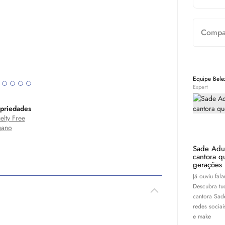
Compar
Equipe Bel
Expert
priedades
elty Free
gano
Sade Adu:
cantora q
gerações
Já ouviu fal
Descubra tu
cantora Sad
redes socia
e
make