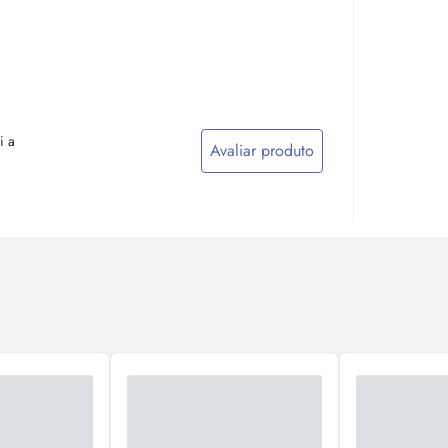
i a
Avaliar produto