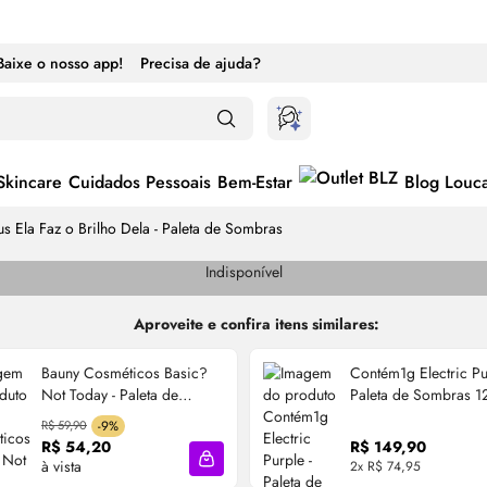
Baixe o nosso app!
Precisa de ajuda?
Skincare
Cuidados Pessoais
Bem-Estar
Blog Louc
us Ela Faz o Brilho Dela - Paleta de Sombras
Indisponível
Aproveite e confira itens similares:
Bauny Cosméticos Basic?
Contém1g Electric Pu
Not Today - Paleta de
Paleta de Sombras 1
Sombras 10,2g
R$ 59,90
-9%
R$ 54,20
R$ 149,90
à vista
2x R$ 74,95
cola
Adicionar à sacola