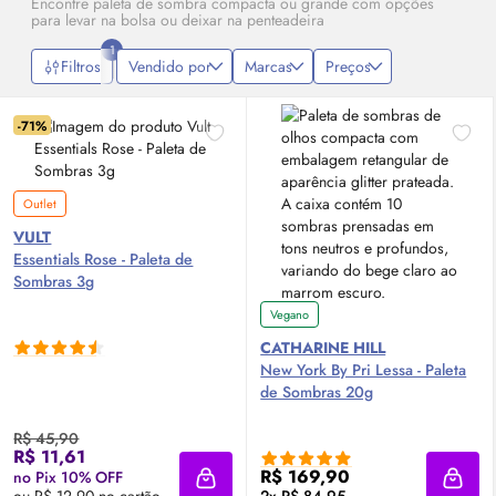
Encontre paleta de sombra compacta ou grande com opções
para levar na bolsa ou deixar na penteadeira
1
Filtros
Vendido por
Marcas
Preços
-71%
Outlet
VULT
Essentials Rose - Paleta de
Sombras 3g
Vegano
CATHARINE HILL
New York By Pri Lessa - Paleta
de Sombras 20g
R$ 45,90
R$ 11,61
R$ 169,90
no Pix 10% OFF
Adicionar à sacola
Adici