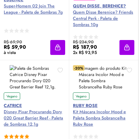
Super-Homem 02 Join The
QUEM DISSE, BERENICE?
League - Paleta de Sombras 7g
Quem Disse Berenice? Friends
Central Perk - Paleta de
Sombras 10g
R$ 69,90
R$ 234,90
R$ 59,90
R$ 187,90
Adicionar à sacola
Adici
à vista
2x R$ 93,95
-20%
Vegano
Vegano
CATRICE
RUBY ROSE
Disney Pixar Procurando Dory
Kit Máscara Incolor Mood e
020 Great Barrier Reef - Paleta
Paleta Sombra Sobrancelha
de Sombras 12,1g
Ruby Rose