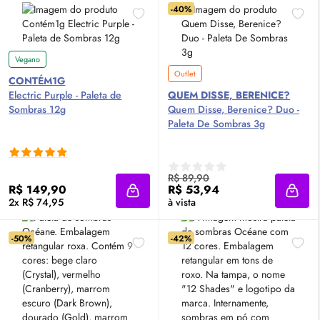
-40%
Vegano
Outlet
CONTÉM1G
Electric Purple - Paleta de
QUEM DISSE, BERENICE?
Sombras 12g
Quem Disse, Berenice? Duo -
Paleta De Sombras 3g
R$ 89,90
R$ 149,90
R$ 53,94
Adicionar à sacola
Adici
2x R$ 74,95
à vista
-50%
-42%