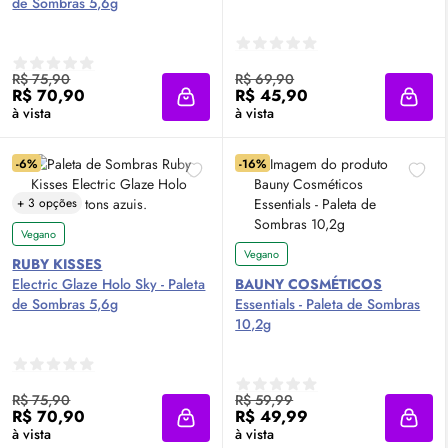
de Sombras 5,6g
R$ 75,90
R$ 69,90
R$ 70,90
R$ 45,90
Adicionar à sacola
Adici
à vista
à vista
-6%
-16%
+ 3 opções
Vegano
Vegano
RUBY KISSES
Electric Glaze Holo Sky - Paleta
BAUNY COSMÉTICOS
de Sombras 5,6g
Essentials - Paleta de Sombras
10,2g
R$ 75,90
R$ 59,99
R$ 70,90
R$ 49,99
Adicionar à sacola
Adici
à vista
à vista