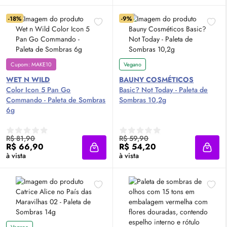
-18%
-9%
Cupom: MAKE10
Vegano
WET N WILD
BAUNY COSMÉTICOS
Color Icon 5 Pan Go
Basic? Not Today - Paleta de
Commando - Paleta de Sombras
Sombras 10,2g
6g
R$ 81,90
R$ 59,90
R$ 66,90
R$ 54,20
Adicionar à sacola
Adici
à vista
à vista