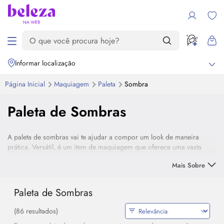
Informar localização
Página Inicial
Maquiagem
Paleta
Sombra
Paleta de Sombras
A paleta de sombras vai te ajudar a compor um
look
de maneira
prática. Versátil, é um item de maquiagem que oferece uma vasta
gama de cores, acabamentos e marcas para criar
looks
que vão do
Mais Sobre
neutro ao vibrante. Investir em uma paleta, seja ela neutra ou colorida,
pode fazer grande diferença no resultado da sua maquiagem.
Paleta de Sombras
Encontre aqui as melhores paletas de sombras e suas opções de
cores preferidas.
(86 resultados)