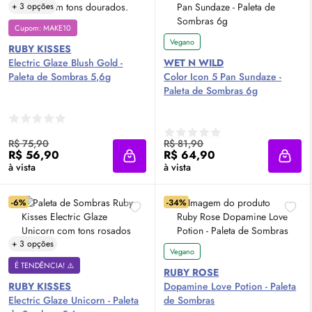
+ 3 opções
Cupom: MAKE10
Vegano
RUBY KISSES
Electric Glaze
Blush
Gold -
WET N WILD
Paleta de Sombras 5,6g
Color Icon 5 Pan Sundaze -
Paleta de Sombras 6g
R$ 75,90
R$ 81,90
R$ 56,90
R$ 64,90
Adicionar à sacola
Adici
à vista
à vista
-6%
-34%
+ 3 opções
Vegano
É TENDÊNCIA! ⚠️
RUBY ROSE
RUBY KISSES
Dopamine Love Potion - Paleta
Electric Glaze Unicorn - Paleta
de Sombras