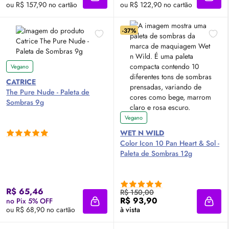
Adicionar à sacola
Adici
ou R$ 157,90 no cartão
ou R$ 122,90 no cartão
-37%
Vegano
CATRICE
The Pure Nude - Paleta de
Sombras 9g
Vegano
WET N WILD
Color Icon 10 Pan Heart & Sol -
Paleta de Sombras 12g
R$ 65,46
R$ 150,00
R$ 93,90
no Pix 5% OFF
Adicionar à sacola
Adici
ou R$ 68,90 no cartão
à vista