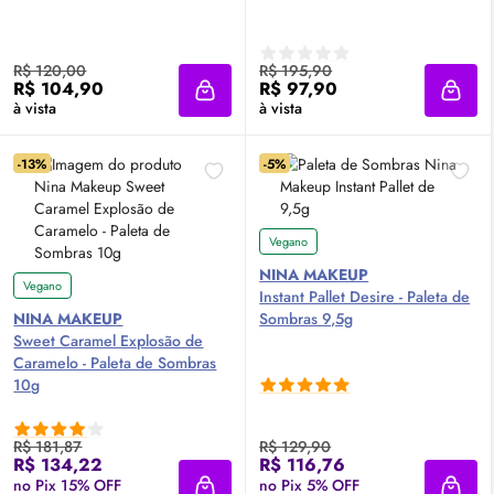
R$ 120,00
R$ 195,90
R$ 104,90
R$ 97,90
Adicionar à sacola
Adici
à vista
à vista
-13%
-5%
Vegano
NINA MAKEUP
Vegano
Instant Pallet Desire - Paleta de
NINA MAKEUP
Sombras 9,5g
Sweet Caramel Explosão de
Caramelo - Paleta de Sombras
10g
R$ 181,87
R$ 129,90
R$ 134,22
R$ 116,76
no Pix 15% OFF
no Pix 5% OFF