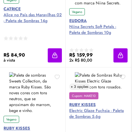
Vegano
CATRICE
Vegano
Alice no País das Maravilhas 02
- Paleta de Sombras 14g
EUDORA
Niina Secrets Soft Petals -
Paleta de Sombras 10g
R$ 84,90
R$ 159,99
Adicionar à sacola
Adici
à vista
2x R$ 80,00
+ 3 opções
Cupom: MAKE10
RUBY KISSES
Electric Glaze Fuchsia - Paleta
de Sombras 5,6g
Vegano
RUBY KISSES