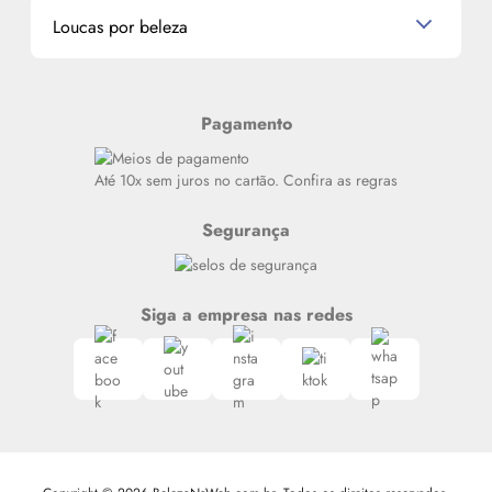
Dados Pessoais
Miniaturas de Produtos de Cabelo
Loucas por beleza
Meus endereços
Alterar Senha
Últimas
Meus Pedidos
Resenhas
Pagamento
Alto luxo
Siga nosso canal no Whatsapp
Até 10x sem juros no cartão. Confira as regras
Segurança
Siga a empresa nas redes