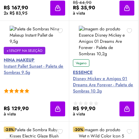
R$ 44,90
R$ 167,90
R$ 35,90
Adicionar à sacola
Adici
2x R$ 83,95
à vista
+15%OFF NA SELEÇÃO
NINA MAKEUP
Vegano
Instant Pallet Sunset - Paleta de
Sombras 9,5g
ESSENCE
Disney Mickey e Amigos 01
Dreams Are Forever - Paleta de
Sombras 10,2g
R$ 129,90
R$ 99,90
Adicionar à sacola
Adici
à vista
à vista
-25%
-20%