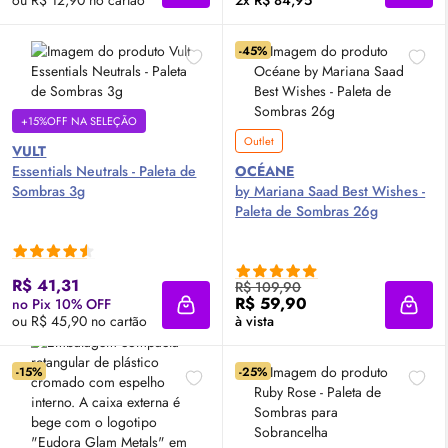
ou R$ 12,90 no cartão
2x R$ 84,95
-45%
+15%OFF NA SELEÇÃO
Outlet
VULT
Essentials Neutrals - Paleta de
OCÉANE
Sombras 3g
by Mariana Saad Best Wishes -
Paleta de Sombras 26g
R$ 41,31
R$ 109,90
R$ 59,90
no Pix 10% OFF
Adicionar à sacola
Adici
ou R$ 45,90 no cartão
à vista
-15%
-25%