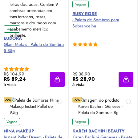
Vegano
RUBY ROSE
- Paleta de Sombras para
Sobrancelha
Vegano
EUDORA
Glam Metals - Paleta de Sombra
5,85g
R$ 104,99
R$ 38,90
R$ 89,24
R$ 28,90
Adicionar à sacola
Adici
à vista
à vista
-5%
-5%
Vegano
Vegano
NINA MAKEUP
KAREN BACHINI BEAUTY
Instant Pallet Dream - Paleta de
Karen Bachini Gêneses - Paleta