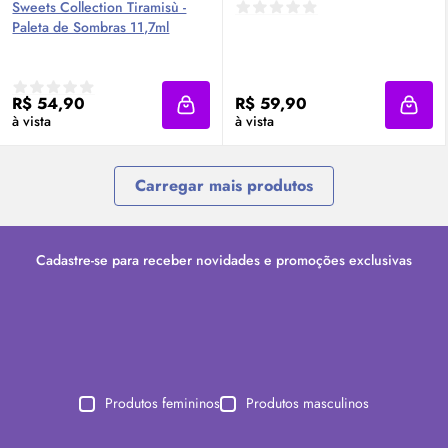
Sweets Collection Tiramisù -
Paleta de Sombras 11,7ml
R$ 54,90
R$ 59,90
Adicionar à sacola
Adici
à vista
à vista
Carregar mais produtos
Cadastre-se para receber novidades e promoções exclusivas
Produtos femininos
Produtos masculinos