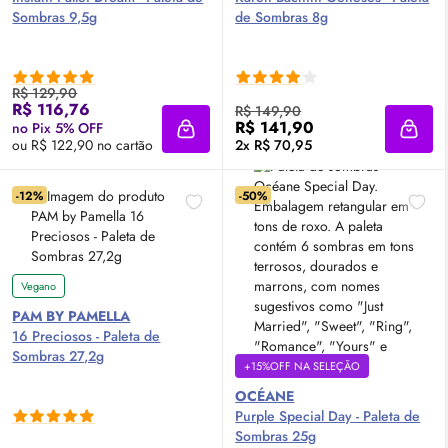
Sombras 9,5g
de Sombras 8g
R$ 129,90
R$ 116,76
R$ 149,90
R$ 141,90
no Pix 5% OFF
Adicionar à sacola
Adici
ou R$ 122,90 no cartão
2x R$ 70,95
-12%
-50%
Vegano
PAM BY PAMELLA
16 Preciosos - Paleta de
Sombras 27,2g
+15%OFF NA SELEÇÃO
OCÉANE
Purple Special Day - Paleta de
Sombras 25g