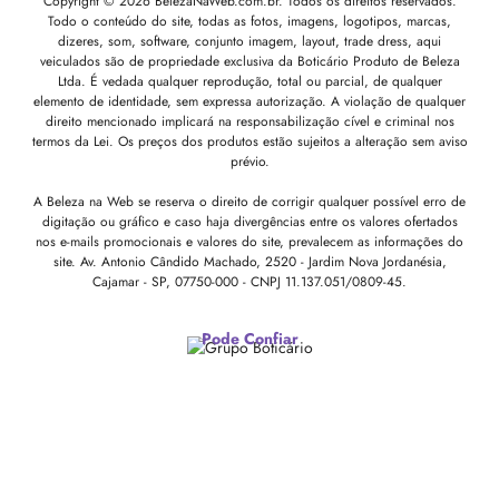
Copyright © 2026 BelezaNaWeb.com.br. Todos os direitos reservados.
Todo o conteúdo do site, todas as fotos, imagens, logotipos, marcas,
dizeres, som, software, conjunto imagem, layout, trade dress, aqui
veiculados são de propriedade exclusiva da Boticário Produto de Beleza
Ltda. É vedada qualquer reprodução, total ou parcial, de qualquer
elemento de identidade, sem expressa autorização. A violação de qualquer
direito mencionado implicará na responsabilização cível e criminal nos
termos da Lei. Os preços dos produtos estão sujeitos a alteração sem aviso
prévio.
A Beleza na Web se reserva o direito de corrigir qualquer possível erro de
digitação ou gráfico e caso haja divergências entre os valores ofertados
nos e-mails promocionais e valores do site, prevalecem as informações do
site.
Av. Antonio Cândido Machado, 2520 - Jardim Nova Jordanésia,
Cajamar - SP, 07750-000 -
CNPJ 11.137.051/0809-45.
Pode Confiar