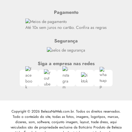
Últimas
Meus Pedidos
Resenhas
Pagamento
Alto luxo
Siga nosso canal no Whatsapp
Até 10x sem juros no cartão. Confira as regras
Segurança
Siga a empresa nas redes
Copyright © 2026 BelezaNaWeb.com.br. Todos os direitos reservados.
Todo o conteúdo do site, todas as fotos, imagens, logotipos, marcas,
dizeres, som, software, conjunto imagem, layout, trade dress, aqui
veiculados são de propriedade exclusiva da Boticário Produto de Beleza