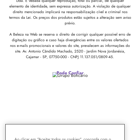
Ltda. É vedada qualquer reprodução, total ou parcial, de qualquer
elemento de identidade, sem expressa autorização. A violação de qualquer
direito mencionado implicará na responsabilização cível e criminal nos
termos da Lei. Os preços dos produtos estão sujeitos a alteração sem aviso
prévio.
A Beleza na Web se reserva o direito de corrigir qualquer possível erro de
digitação ou gráfico e caso haja divergências entre os valores ofertados
nos e-mails promocionais e valores do site, prevalecem as informações do
site.
Av. Antonio Cândido Machado, 2520 - Jardim Nova Jordanésia,
Cajamar - SP, 07750-000 -
CNPJ 11.137.051/0809-45.
Pode Confiar
Ao clicar em "Aceitar todos os cookies", concorda com o