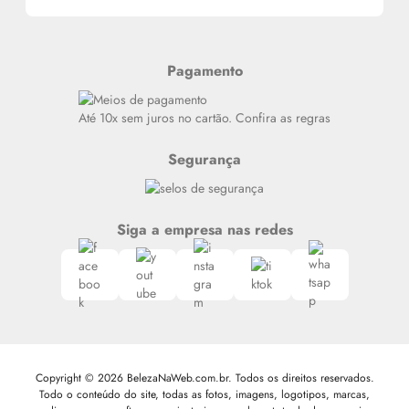
Alterar Senha
Últimas
Meus Pedidos
Resenhas
Pagamento
Alto luxo
Siga nosso canal no Whatsapp
Até 10x sem juros no cartão. Confira as regras
Segurança
Siga a empresa nas redes
Copyright © 2026 BelezaNaWeb.com.br. Todos os direitos reservados.
Todo o conteúdo do site, todas as fotos, imagens, logotipos, marcas,