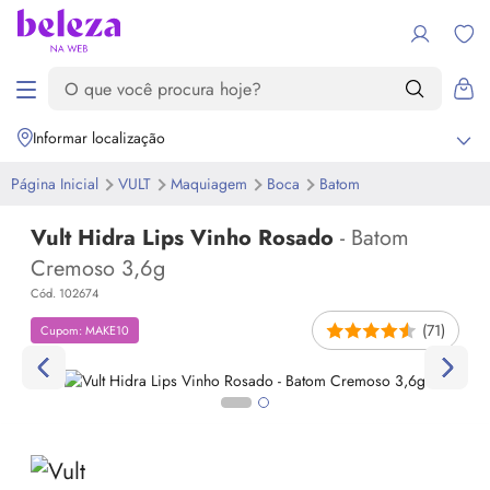
Informar localização
Página Inicial
VULT
Maquiagem
Boca
Batom
Vult Hidra Lips Vinho Rosado
- Batom
Cremoso 3,6g
Cód. 102674
(71)
Cupom: MAKE10