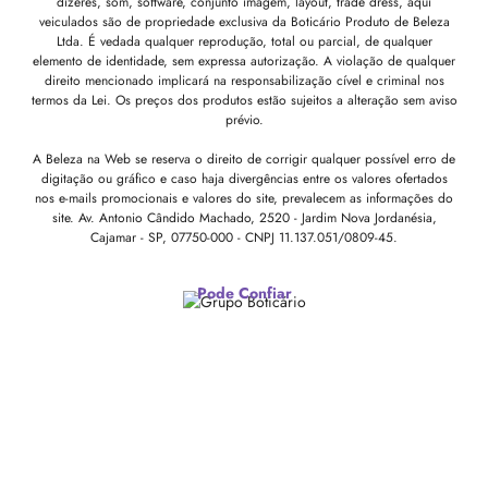
dizeres, som, software, conjunto imagem, layout, trade dress, aqui
veiculados são de propriedade exclusiva da Boticário Produto de Beleza
Ltda. É vedada qualquer reprodução, total ou parcial, de qualquer
elemento de identidade, sem expressa autorização. A violação de qualquer
direito mencionado implicará na responsabilização cível e criminal nos
termos da Lei. Os preços dos produtos estão sujeitos a alteração sem aviso
prévio.
A Beleza na Web se reserva o direito de corrigir qualquer possível erro de
digitação ou gráfico e caso haja divergências entre os valores ofertados
nos e-mails promocionais e valores do site, prevalecem as informações do
site.
Av. Antonio Cândido Machado, 2520 - Jardim Nova Jordanésia,
Cajamar - SP, 07750-000 -
CNPJ 11.137.051/0809-45.
Pode Confiar