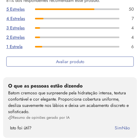
81% dos respondentes recomendam esse produto.
5 Estrelas
50
4 Estrelas
7
3 Estrelas
4
2 Estrelas
4
1 Estrela
6
Avaliar produto
O que as pessoas estão dizendo
Batom cremoso que surpreende pela hidratação intensa, textura
confortável e cor elegante. Proporciona cobertura uniforme,
desliza suavemente nos lábios e deixa um acabamento discreto e
sofisticado.
Resumo de opiniões gerado por IA
Isto foi útil?
Sim
Não