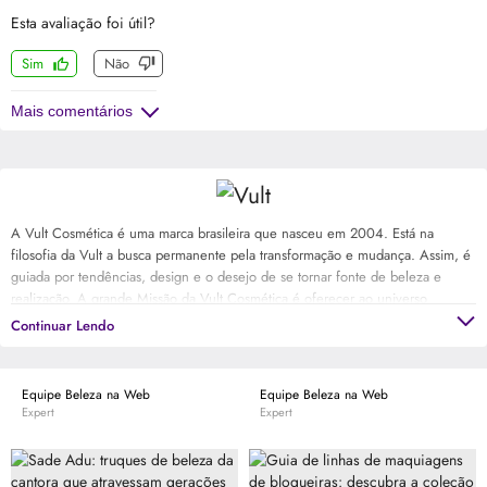
Esta avaliação foi útil?
Sim
Não
Mais comentários
A Vult Cosmética é uma marca brasileira que nasceu em 2004. Está na
filosofia da Vult a busca permanente pela transformação e mudança. Assim, é
guiada por tendências, design e o desejo de se tornar fonte de beleza e
realização. A grande Missão da Vult Cosmética é oferecer ao universo
feminino a possibilidade de ter produtos de beleza sofisticados, inovadores e
Continuar Lendo
acessíveis. Transformar e valorizar a beleza e o bem-estar de cada indivíduo,
conforme suas características e preferências.
Equipe Beleza na Web
Equipe Beleza na Web
Expert
Expert