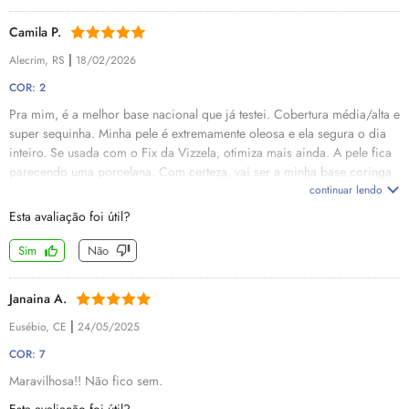
Camila P.
|
Alecrim, RS
18/02/2026
COR: 2
Pra mim, é a melhor base nacional que já testei. Cobertura média/alta e
super sequinha. Minha pele é extremamente oleosa e ela segura o dia
inteiro. Se usada com o Fix da Vizzela, otimiza mais ainda. A pele fica
parecendo uma porcelana. Com certeza, vai ser a minha base coringa
a partir de agora
continuar lendo
Esta avaliação foi útil?
Sim
Não
Janaina A.
|
Eusébio, CE
24/05/2025
COR: 7
Maravilhosa!! Não fico sem.