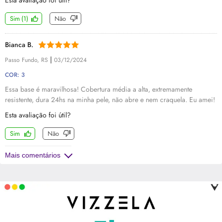
Esta avaliação foi útil?
Sim
(
1
)
Não
Bianca B.
|
Passo Fundo, RS
03/12/2024
COR: 3
Essa base é maravilhosa! Cobertura média a alta, extremamente
resistente, dura 24hs na minha pele, não abre e nem craquela. Eu amei!
Esta avaliação foi útil?
Sim
Não
Mais comentários