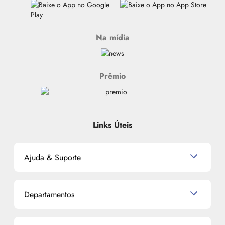
Na mídia
Prêmio
Links Úteis
Ajuda & Suporte
Relacionamento com o Cliente
Departamentos
Política de Devolução
Política de Privacidade
Produtos para Cabelo
Proteja-se Contra Fraudes