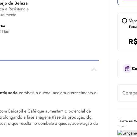
ejo de Beleza
ça e Resistência
scimento
Ven
rca
Entr
t Hair
R
Co
Compar
Antiqueda
combate a queda, acelera o crescimento e
com Baicapil e Café que aumentam o potencial de
e prolongando a fase anágena (fase da produção do
Beleza na 
tivos, o que resulta no combate à queda, aceleração do
Expert