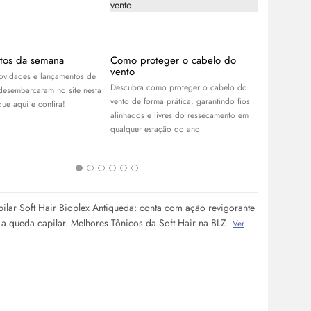
tos da semana
Como proteger o cabelo do
Benefícios
vento
para a sua
novidades e lançamentos de
Descubra como proteger o cabelo do
Conheça os b
desembarcaram no site nesta
vento de forma prática, garantindo fios
ativado e sa
ue aqui e confira!
alinhados e livres do ressecamento em
pode transfo
qualquer estação do ano
com a pele e
ilar Soft Hair Bioplex Antiqueda: conta com ação revigorante
a queda capilar. Melhores Tônicos da Soft Hair na BLZ
Ver