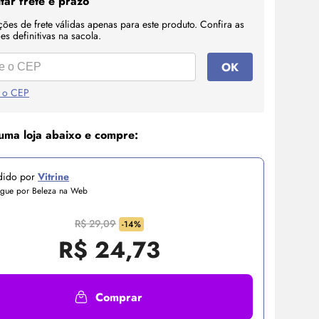
tar frete e prazo
ções de frete válidas apenas para este produto. Confira as
s definitivas na sacola.
OK
 o CEP
uma loja abaixo e compre:
dido por
Vitrine
egue por Beleza na Web
R$ 29,09
-14%
R$
24,73
Comprar