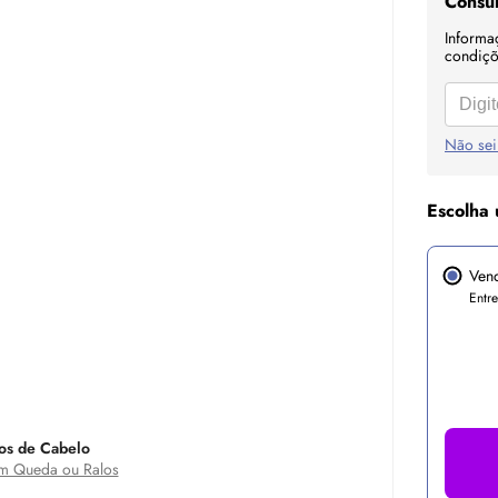
Consul
Informa
condiçõe
Não sei
Escolha 
Ven
Entr
os de Cabelo
 Queda ou Ralos