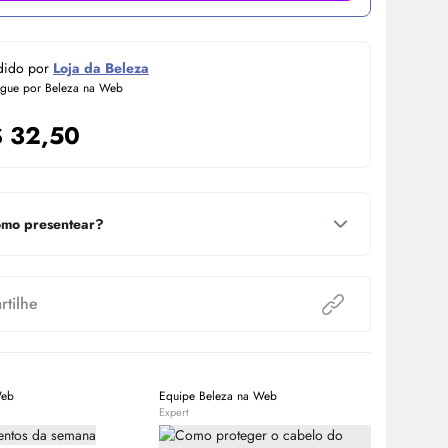
dido por
Loja da Beleza
egue por Beleza na Web
$
32,50
mo presentear?
tilhe
Web
Equipe Beleza na Web
Equipe Bele
Expert
Expert