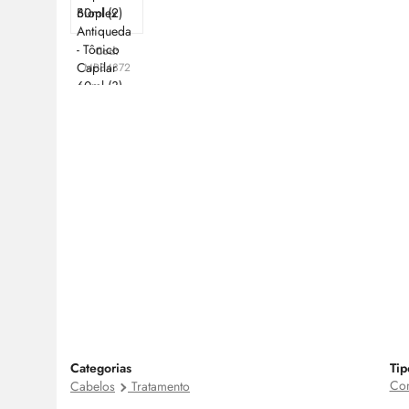
Cod:
MP84372
Categorias
Tip
Com
Cabelos
Tratamento