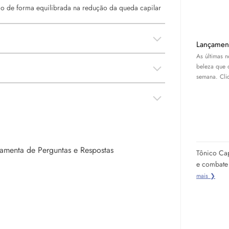
do de forma equilibrada na redução da queda capilar
Lançamen
As últimas 
beleza que 
semana. Cliq
rramenta de Perguntas e Respostas
Tônico Cap
e combate 
mais ❯