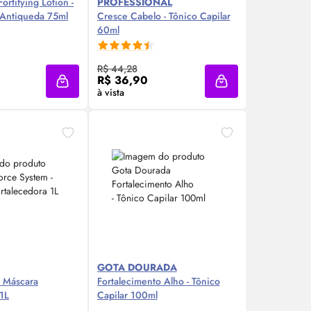
ortifying Lotion -
PROFESSIONAL
 Antiqueda 75ml
Cresce Cabelo - Tônico Capilar
60ml
re Agora ❯
Compre Agora ❯
R$ 44,28
R$ 36,90
Adicionar à sacola
Adicionar à sacola
à vista
GOTA DOURADA
- Máscara
Fortalecimento Alho - Tônico
 1L
Capilar 100ml