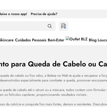
Baixe o nosso app!
Precisa de ajuda?
Skincare
Cuidados Pessoais
Bem-Estar
Blog Louc
nto para Queda de Cabelo ou Ca
queda de cabelo ou fios ralos, a Beleza na Web te ajuda a recuperar a for
ternar entre ativado e desativado
, desenvolvidos especialmente para combater a queda, promover encorpamen
ra queda de cabelo até o
sérum
ou a máscara, todos contam com fórmulas in
am os folículos capilares, proporcionando resultados visíveis.
so da calvície e conquiste fios mais fortes, densos e resistentes. Descubra