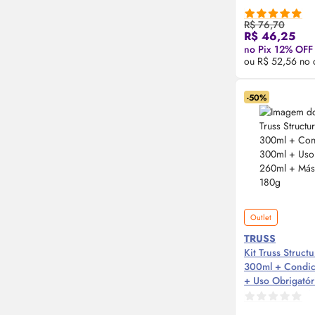
R$ 76,70
Compre
R$ 46,25
no Pix 12% OFF
ou R$ 52,56 no 
-50%
Outlet
TRUSS
Kit Truss Struct
300ml + Condic
+ Uso Obrigató
Máscara Specifi
Compre