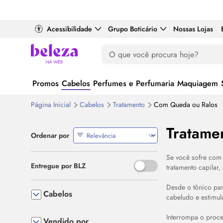
Acessibilidade
Grupo Boticário
Nossas Lojas
Promos
Cabelos
Perfumes e Perfumaria
Maquiagem
Página Inicial
Cabelos
Tratamento
Com Queda ou Ralos
Tratame
Ordenar por
Se você sofre com 
Use o espaço ou Enter para al
Entregue por BLZ
tratamento capilar
Desde o tônico pa
Cabelos
cabeludo e estimul
Interrompa o proces
Vendido por