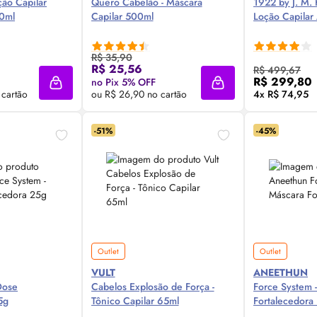
ção Capilar
Quero Cabelão - Máscara
1922 by J. M. F
00ml
Capilar 500ml
Loção Capilar
R$ 35,90
 Agora ❯
Compre Agora ❯
Comp
R$ 25,56
R$ 499,67
R$ 299,80
no Pix 5% OFF
Adicionar à sacola
Adicionar à sacola
 cartão
ou R$ 26,90 no cartão
4x R$ 74,95
-51%
-45%
Outlet
Outlet
VULT
ANEETHUN
Dose
Cabelos Explosão de Força -
Force System 
5g
Tônico Capilar 65ml
Fortalecedora