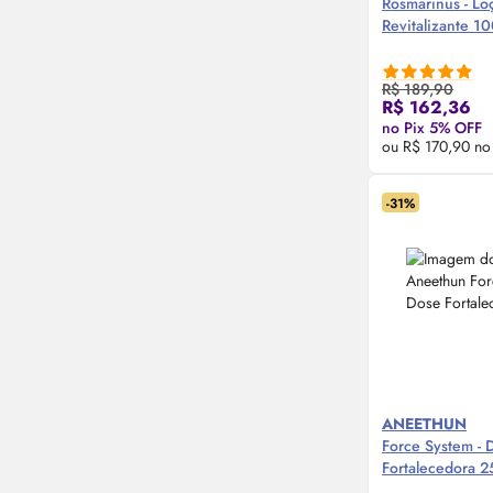
Rosmarinus - Lo
Revitalizante 1
R$ 189,90
Compre
R$ 162,36
no Pix 5% OFF
ou R$ 170,90 no
-31%
ANEETHUN
Force System - 
Fortalecedora 2