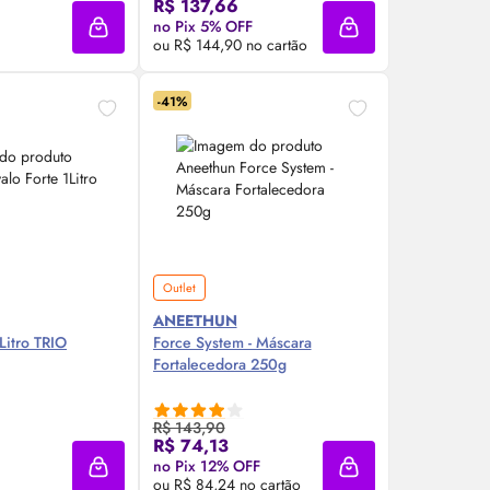
R$ 137,66
no Pix 5% OFF
Adicionar à sacola
Adicionar à sacola
ou R$ 144,90 no cartão
-41%
Outlet
ANEETHUN
valo Forte 1Litro TRIO
Force System - Máscara
Fortalecedora 250g
R$ 143,90
re Agora ❯
Compre Agora ❯
R$ 74,13
no Pix 12% OFF
Adicionar à sacola
Adicionar à sacola
ou R$ 84,24 no cartão