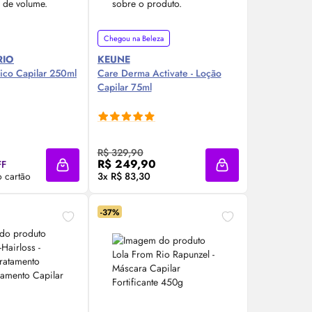
Chegou na Beleza
RIO
KEUNE
nico Capilar 250ml
Care Derma Activate - Loção
Capilar 75ml
re Agora ❯
Compre Agora ❯
R$ 329,90
R$ 249,90
FF
Adicionar à sacola
Adicionar à sacola
 cartão
3x R$ 83,30
-37%