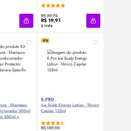
re Agora ❯
Compre Agora ❯
R$ 20,72
R$ 19,91
Adicionar à sacola
Adicionar à sacola
à vista
-9%
K.PRO
cture - Shampoo
Ice Scalp Energy Lotion - Tônico
icionador 300ml
Capilar 135ml
tor 250ml +
fic 180g
R$ 159,90
re Agora ❯
Compre Agora ❯