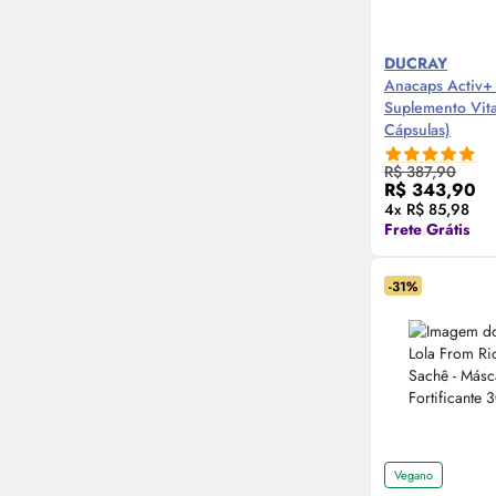
DUCRAY
Anacaps Activ+ 
Suplemento Vit
Cápsulas)
R$ 387,90
Compre
R$ 343,90
4x R$ 85,98
Frete Grátis
-31%
Vegano