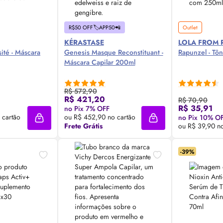
R$50 OFF🏷️APP50📲
Outlet
KÉRASTASE
LOLA FROM 
ité - Máscara
Genesis Masque Reconstituant -
Rapunzel - Tô
Máscara Capilar 200ml
R$ 572,90
R$ 421,20
R$ 70,90
 Agora ❯
Compre Agora ❯
Comp
R$ 35,91
no Pix 7% OFF
 cartão
ou R$ 452,90 no cartão
no Pix 10% O
Adicionar à sacola
Adicionar à sacola
Frete Grátis
ou R$ 39,90 no
-39%