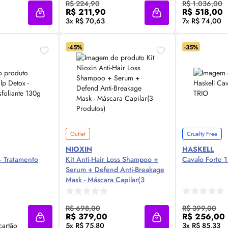
R$ 224,90
R$ 1.036,00
R$ 211,90
R$ 518,00
Adicionar à sacola
Adicionar à sacola
3x R$ 70,63
7x R$ 74,00
-45%
-35%
Outlet
Cruelty Free
NIOXIN
HASKELL
- Tratamento
Kit Anti-Hair Loss Shampoo +
Ca
Serum + Defend Anti-Breakage
Mask - Máscara Capilar(3
Produtos)
 Agora ❯
Compre Agora ❯
Comp
R$ 698,00
R$ 399,00
R$ 379,00
R$ 256,00
Adicionar à sacola
Adicionar à sacola
cartão
5x R$ 75,80
3x R$ 85,33