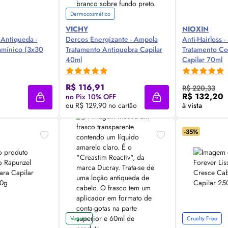
Dermocosmético
VICHY
NIOXIN
Antiqueda -
Dercos Energizante - Ampola
Anti-Hairloss 
amínico (3x30
Tratamento Antiquebra Capilar
Tratamento Co
40ml
Capilar 70ml
 Agora ❯
Compre Agora ❯
Comp
R$ 116,91
R$ 220,33
R$ 132,20
no Pix 10% OFF
Adicionar à sacola
Adicionar à sacola
ou R$ 129,90 no cartão
à vista
-35%
Vegano
Cruelty Free