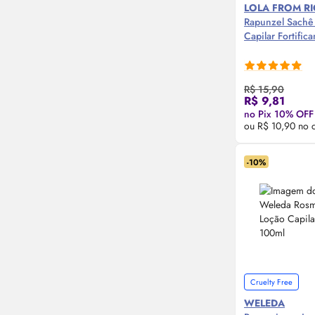
LOLA FROM R
Rapunzel Sachê 
Capilar Fortific
R$ 15,90
Compre
R$ 9,81
no Pix 10% OFF
ou R$ 10,90 no 
-10%
Cruelty Free
WELEDA