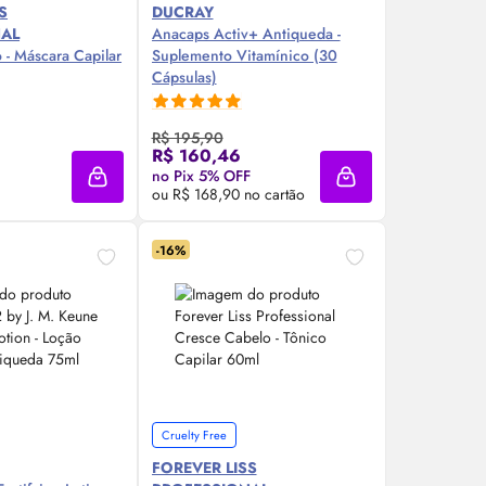
S
DUCRAY
NAL
Anacaps Activ+ Antiqueda -
 - Máscara Capilar
Suplemento Vitamínico (30
Cápsulas)
R$ 195,90
re Agora ❯
Compre Agora ❯
R$ 160,46
no Pix 5% OFF
Adicionar à sacola
Adicionar à sacola
ou R$ 168,90 no cartão
-16%
Cruelty Free
FOREVER LISS