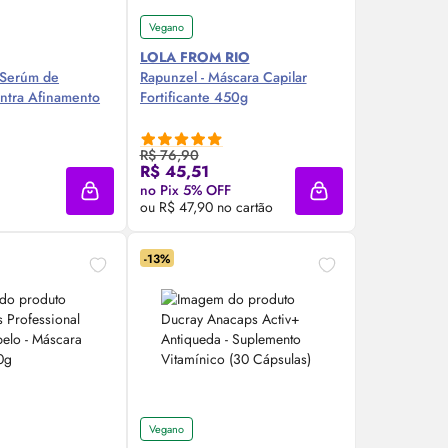
Vegano
LOLA FROM RIO
- Serúm de
Rapunzel - Máscara Capilar
ntra Afinamento
Fortificante 450g
R$ 76,90
re Agora ❯
Compre Agora ❯
R$ 45,51
no Pix 5% OFF
Adicionar à sacola
Adicionar à sacola
ou R$ 47,90 no cartão
-13%
Vegano