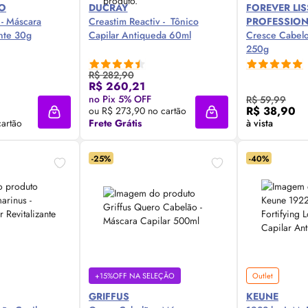
IO
DUCRAY
FOREVER LIS
- Máscara
Creastim Reactiv - Tônico
PROFESSIO
ante 30g
Capilar Antiqueda 60ml
Cresce Cabelo
250g
R$ 282,90
R$ 260,21
 Agora ❯
Compre Agora ❯
Comp
no Pix 5% OFF
R$ 59,99
R$ 38,90
ou R$ 273,90 no cartão
Adicionar à sacola
Adicionar à sacola
cartão
Frete Grátis
à vista
-25%
-40%
+15%OFF NA SELEÇÃO
Outlet
GRIFFUS
KEUNE