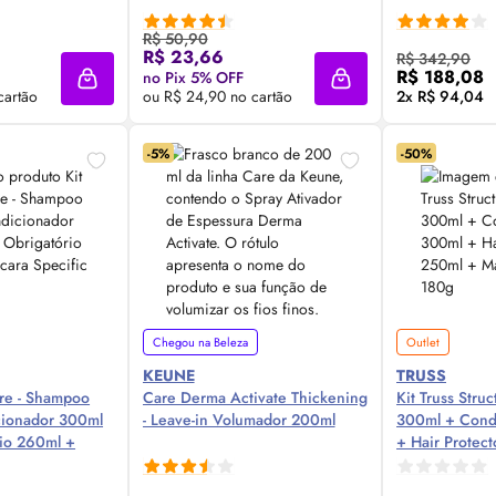
R$ 50,90
 Agora ❯
Compre Agora ❯
Comp
R$ 23,66
R$ 342,90
R$ 188,08
no Pix 5% OFF
Adicionar à sacola
Adicionar à sacola
cartão
ou R$ 24,90 no cartão
2x R$ 94,04
-5%
-50%
Chegou na Beleza
Outlet
KEUNE
TRUSS
ure - Shampoo
Care Derma Activate Thickening
Kit Truss Stru
ionador 300ml
- Leave-in Volumador 200ml
300ml + Cond
rio 260ml +
+ Hair Protec
c 180g
Máscara Speci
 Agora ❯
Compre Agora ❯
Comp