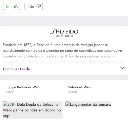
Sim
Não
Fundada em 1872, a Shiseido é uma empresa de tradição japonesa
mundialmente conhecida e pioneira no ramo de cosméticos que desenvolve
produtos de qualidade com excelência. A fim de proporcionar aos seus
consumidores um estilo de vida saudável e prazeroso, Shiseido contempla em
seu portfólio tratamentos faciais e corporais, maquiagens e fragrâncias.
Continuar Lendo
Equipe Beleza na Web
Beleza na Web
Expert
Expert