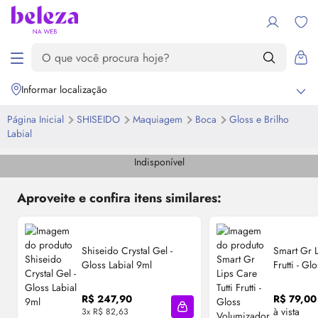
Informar localização
Página Inicial
SHISEIDO
Maquiagem
Boca
Gloss
e Brilho
Labial
Indisponível
Aproveite e confira itens similares:
Shiseido Crystal Gel -
Smart Gr L
Gloss
Labial 9ml
Frutti -
Glo
6ml
R$ 247,90
R$ 79,00
à vista
3x R$ 82,63
Adicionar à sacola