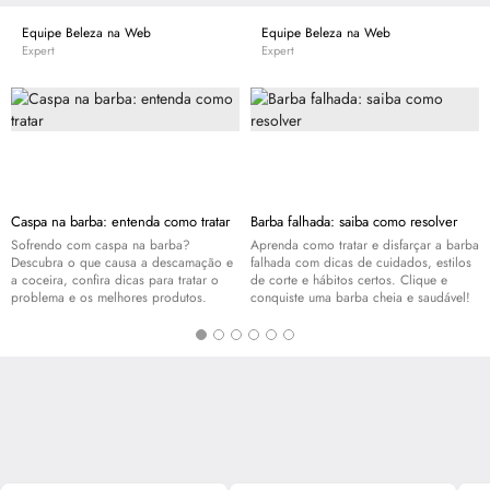
mercado de cosméticos dermatológicos. A busca contínua por produtos de
qualidade embasados em pesquisas tecnológicas inovadoras e em novas
Equipe Beleza na Web
Equipe Beleza na Web
tendências do segmento cosmecêutico, proporciona saúde e bem estar aos
Expert
Expert
clientes.
Caspa na barba: entenda como tratar
Barba falhada: saiba como resolver
Sofrendo com caspa na barba?
Aprenda como tratar e disfarçar a barba
Descubra o que causa a descamação e
falhada com dicas de cuidados, estilos
a coceira, confira dicas para tratar o
de corte e hábitos certos. Clique e
problema e os melhores produtos.
conquiste uma barba cheia e saudável!