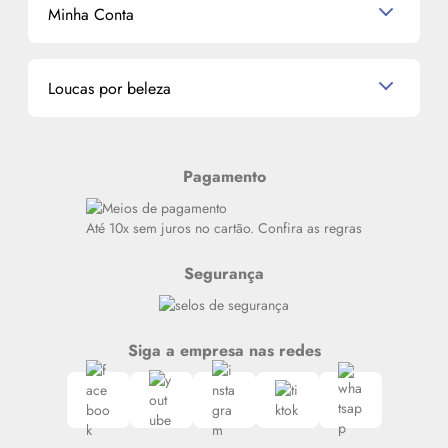
Mascavo
Cupom de Desconto
Nossas lojas
Minha Conta
La Vie Est Belle Lancôme
Quem somos
Miniaturas de Perfumes
Promoções de cupons
Dados Pessoais
Miniaturas de Produtos de Cabelo
Loucas por beleza
Meus endereços
Alterar Senha
Últimas
Meus Pedidos
Resenhas
Pagamento
Alto luxo
Siga nosso canal no Whatsapp
Até 10x sem juros no cartão. Confira as regras
Segurança
Siga a empresa nas redes