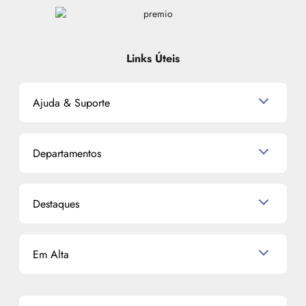
Links Úteis
Ajuda & Suporte
Relacionamento com o Cliente
Departamentos
Política de Devolução
Política de Privacidade
Produtos para Cabelo
Proteja-se Contra Fraudes
Destaques
Perfumes
Preferências de Cookies
Maquiagem
Consumidor.gov.br
Semana do Consumidor 2026
Skincare
Código de defesa do consumidor
Em Alta
Alto Luxo
Corpo e Banho
Termos de Uso
Perfumes Árabes
Cronograma Capilar
Mapa do Site
Shampoo
K-Beauty e J-Beauty
Dermocosméticos
Outlet