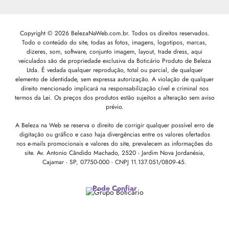
Copyright © 2026 BelezaNaWeb.com.br. Todos os direitos reservados.
Todo o conteúdo do site, todas as fotos, imagens, logotipos, marcas,
dizeres, som, software, conjunto imagem, layout, trade dress, aqui
veiculados são de propriedade exclusiva da Boticário Produto de Beleza
Ltda. É vedada qualquer reprodução, total ou parcial, de qualquer
elemento de identidade, sem expressa autorização. A violação de qualquer
direito mencionado implicará na responsabilização cível e criminal nos
termos da Lei. Os preços dos produtos estão sujeitos a alteração sem aviso
prévio.
A Beleza na Web se reserva o direito de corrigir qualquer possível erro de
digitação ou gráfico e caso haja divergências entre os valores ofertados
nos e-mails promocionais e valores do site, prevalecem as informações do
site.
Av. Antonio Cândido Machado, 2520 - Jardim Nova Jordanésia,
Cajamar - SP, 07750-000 -
CNPJ 11.137.051/0809-45.
Pode Confiar