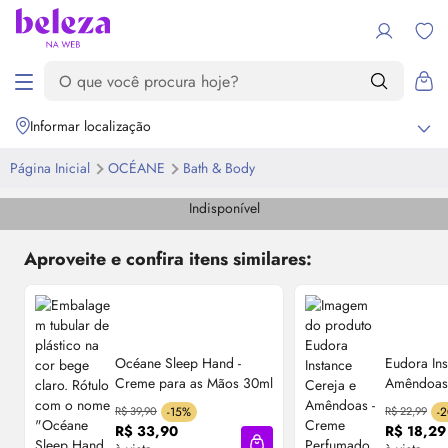
Informar localização
Página Inicial
OCÉANE
Bath &
Body
Indisponível
Aproveite e confira itens similares:
Océane Sleep Hand -
Eudora Ins
Creme para as Mãos 30ml
Amêndoas
Perfumado
R$ 39,90
-15%
R$ 22,99
-
30ml
R$ 33,90
R$ 18,29