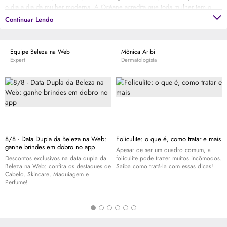
o dia a dia da mulher moderna. A Océane acredita que toda mulher tem o
poder transformador e a força de ser a protagonista de sua vida, para
Continuar Lendo
descobrir seu próprio encanto. Por isso desenvolve maquiagens, esmaltes e
acessórios que valorizam a beleza e despertam a autoestima de seu público.
Equipe Beleza na Web
Mônica Aribi
Expert
Dermatologista
8/8 - Data Dupla da Beleza na Web:
Foliculite: o que é, como tratar e mais
ganhe brindes em dobro no app
Apesar de ser um quadro comum, a
Descontos exclusivos na data dupla da
foliculite pode trazer muitos incômodos.
Beleza na Web: confira os destaques de
Saiba como tratá-la com essas dicas!
Cabelo,
Skincare
, Maquiagem e
Perfume!