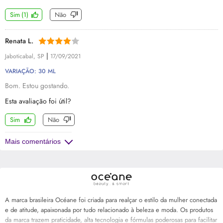
Sim
(
1
)
Não
Renata L.
|
Jaboticabal, SP
17/09/2021
VARIAÇÃO: 30 ML
Bom. Estou gostando.
Esta avaliação foi útil?
Sim
Não
Mais comentários
A marca brasileira Océane foi criada para realçar o estilo da mulher conectada
e de atitude, apaixonada por tudo relacionado à beleza e moda. Os produtos
da marca trazem praticidade, alta tecnologia e fórmulas poderosas para facilitar