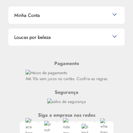
Shampoo
K-Beauty e J-Beauty
Dermocosméticos
Outlet
Mascavo
Cupom de Desconto
Nossas lojas
Minha Conta
La Vie Est Belle Lancôme
Quem somos
Miniaturas de Perfumes
Promoções de cupons
Dados Pessoais
Miniaturas de Produtos de Cabelo
Loucas por beleza
Meus endereços
Alterar Senha
Últimas
Meus Pedidos
Resenhas
Pagamento
Alto luxo
Siga nosso canal no Whatsapp
Até 10x sem juros no cartão. Confira as regras
Segurança
Siga a empresa nas redes