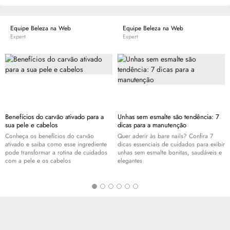
descobrir seu próprio encanto. Por isso desenvolve maquiagens, esmaltes e
acessórios que valorizam a beleza e despertam a autoestima de seu público.
Equipe Beleza na Web
Equipe Beleza na Web
Expert
Expert
Benefícios do carvão ativado para a
Unhas sem esmalte são tendência: 7
sua pele e cabelos
dicas para a manutenção
Conheça os benefícios do carvão
Quer aderir às bare nails? Confira 7
ativado e saiba como esse ingrediente
dicas essenciais de cuidados para exibir
pode transformar a rotina de cuidados
unhas sem esmalte bonitas, saudáveis e
com a pele e os cabelos
elegantes