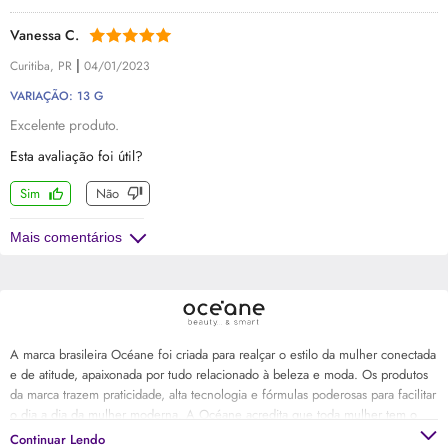
Vanessa C.
|
Curitiba, PR
04/01/2023
VARIAÇÃO: 13 G
Excelente produto.
Esta avaliação foi útil?
Sim
Não
Mais comentários
A marca brasileira Océane foi criada para realçar o estilo da mulher conectada
e de atitude, apaixonada por tudo relacionado à beleza e moda. Os produtos
da marca trazem praticidade, alta tecnologia e fórmulas poderosas para facilitar
o dia a dia da mulher moderna. A Océane acredita que toda mulher tem o
poder transformador e a força de ser a protagonista de sua vida, para
Continuar Lendo