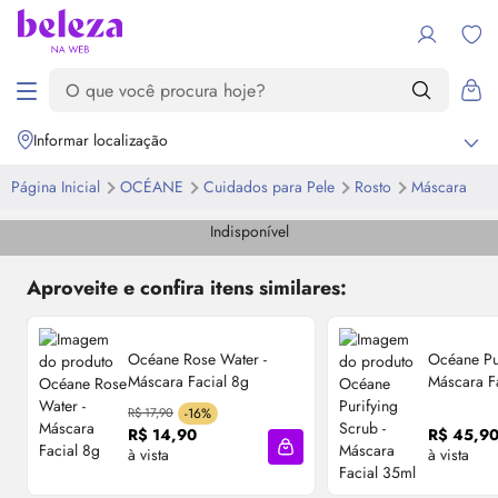
Informar localização
Página Inicial
OCÉANE
Cuidados para Pele
Rosto
Máscara
Indisponível
Aproveite e confira itens similares:
Océane Rose Water -
Océane Pur
Máscara Facial 8g
Máscara F
R$ 17,90
-16%
R$ 14,90
R$ 45,9
à vista
à vista
Adicionar à sacola