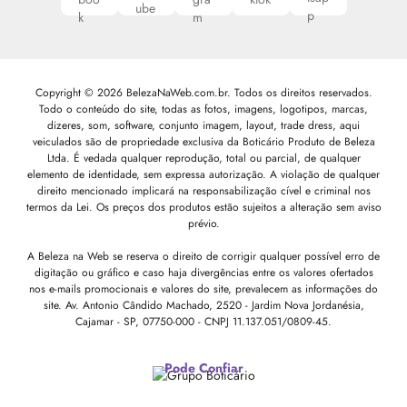
Copyright © 2026 BelezaNaWeb.com.br. Todos os direitos reservados.
Todo o conteúdo do site, todas as fotos, imagens, logotipos, marcas,
dizeres, som, software, conjunto imagem, layout, trade dress, aqui
veiculados são de propriedade exclusiva da Boticário Produto de Beleza
Ltda. É vedada qualquer reprodução, total ou parcial, de qualquer
elemento de identidade, sem expressa autorização. A violação de qualquer
direito mencionado implicará na responsabilização cível e criminal nos
termos da Lei. Os preços dos produtos estão sujeitos a alteração sem aviso
prévio.
A Beleza na Web se reserva o direito de corrigir qualquer possível erro de
digitação ou gráfico e caso haja divergências entre os valores ofertados
nos e-mails promocionais e valores do site, prevalecem as informações do
site.
Av. Antonio Cândido Machado, 2520 - Jardim Nova Jordanésia,
Cajamar - SP, 07750-000 -
CNPJ 11.137.051/0809-45.
Pode Confiar