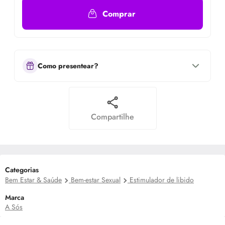
Comprar
Como presentear?
Compartilhe
Categorias
Bem Estar & Saúde
Bem-estar Sexual
Estimulador de libido
Marca
A Sós