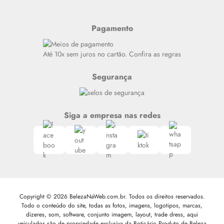
Últimas
Meus Pedidos
Resenhas
Pagamento
Alto luxo
Siga nosso canal no Whatsapp
Até 10x sem juros no cartão. Confira as regras
Segurança
Siga a empresa nas redes
Copyright © 2026 BelezaNaWeb.com.br. Todos os direitos reservados.
Todo o conteúdo do site, todas as fotos, imagens, logotipos, marcas,
dizeres, som, software, conjunto imagem, layout, trade dress, aqui
veiculados são de propriedade exclusiva da Boticário Produto de Beleza