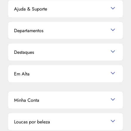
Ajuda & Suporte
Relacionamento com o Cliente
Departamentos
Política de Devolução
Política de Privacidade
Produtos para Cabelo
Proteja-se Contra Fraudes
Destaques
Perfumes
Preferências de Cookies
Maquiagem
Consumidor.gov.br
Semana do Consumidor 2026
Skincare
Código de defesa do consumidor
Em Alta
Alto Luxo
Corpo e Banho
Termos de Uso
Perfumes Árabes
Cronograma Capilar
Mapa do Site
Shampoo
K-Beauty e J-Beauty
Dermocosméticos
Outlet
Mascavo
Cupom de Desconto
Nossas lojas
Minha Conta
La Vie Est Belle Lancôme
Quem somos
Miniaturas de Perfumes
Promoções de cupons
Dados Pessoais
Miniaturas de Produtos de Cabelo
Loucas por beleza
Meus endereços
Alterar Senha