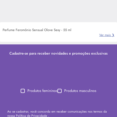
Perfume Feromônio Sensual Olove Sexy - 55 ml
Ver mais ❯
Cadastre-se para receber novidades e promoções exclusivas
Produtos femininos
Produtos masculinos
Ao se cadastrar, você concorda em receber comunicações nos termos da
nossa
Política de Privacidade
.