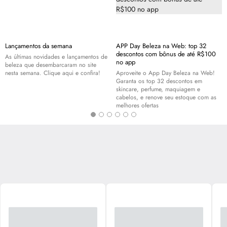
Lançamentos da semana
APP Day Beleza na Web: top 32
descontos com bônus de até R$100
As últimas novidades e lançamentos de
no app
beleza que desembarcaram no site
nesta semana. Clique aqui e confira!
Aproveite o App Day Beleza na Web!
Garanta os top 32 descontos em
skincare
, perfume, maquiagem e
cabelos, e renove seu estoque com as
melhores ofertas