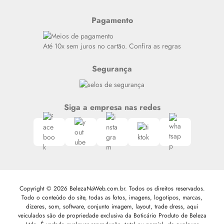
Últimas
Meus Pedidos
Resenhas
Pagamento
Alto luxo
Siga nosso canal no Whatsapp
Até 10x sem juros no cartão. Confira as regras
Segurança
Siga a empresa nas redes
Copyright © 2026 BelezaNaWeb.com.br. Todos os direitos reservados.
Todo o conteúdo do site, todas as fotos, imagens, logotipos, marcas,
dizeres, som, software, conjunto imagem, layout, trade dress, aqui
veiculados são de propriedade exclusiva da Boticário Produto de Beleza