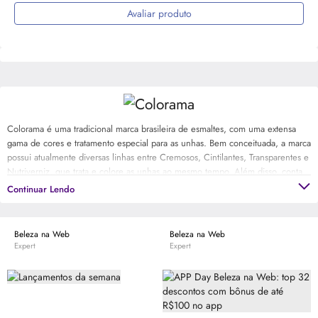
Avaliar produto
Colorama é uma tradicional marca brasileira de esmaltes, com uma extensa
gama de cores e tratamento especial para as unhas. Bem conceituada, a marca
possui atualmente diversas linhas entre Cremosos, Cintilantes, Transparentes e
Nutriverniz, que trata e colore as unhas ao mesmo tempo. Além disso, conta
com bases e finalizadores para deixar as unhas poderosas. Para cada coleção,
Continuar Lendo
Colorama busca inspiração nas últimas tendências de moda, e assim sempre
surpreende com cores inovadoras, como os campeões de vendas Rosa
Incrível, 40 Graus, Seta Vermelha e Quadrado Azul. Conheça a cartela de
Beleza na Web
Beleza na Web
cores de Colorama e surpreenda-se!
Expert
Expert