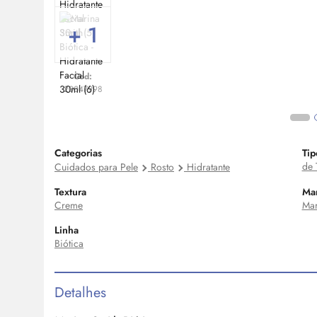
+ 1
Cod:
20047998
Categorias
Tip
de 
Cuidados para Pele
Rosto
Hidratante
Textura
Ma
Creme
Mar
Linha
Biótica
Detalhes