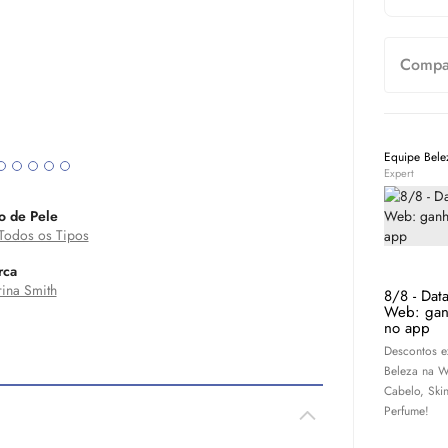
Compar
Equipe Bel
Expert
o de Pele
Todos os Tipos
rca
ina Smith
8/8 - Dat
Web: gan
no app
Descontos e
Beleza na W
Cabelo,
Ski
Perfume!