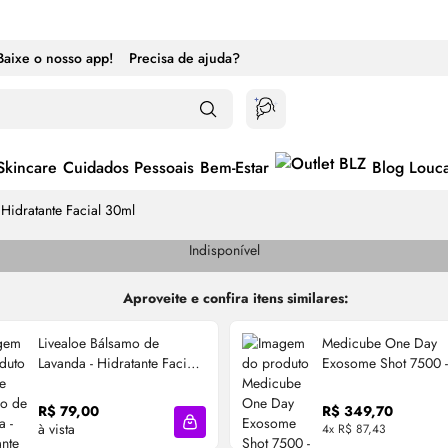
Baixe o nosso app!
Precisa de ajuda?
Skincare
Cuidados Pessoais
Bem-Estar
Blog Louc
 Hidratante Facial 30ml
Indisponível
Aproveite e confira itens similares:
Livealoe Bálsamo de
Medicube One Day
Lavanda - Hidratante Facial
Exosome Shot 7500 
30ml
Facial 30ml
R$ 79,00
R$ 349,70
à vista
4x R$ 87,43
cola
Adicionar à sacola