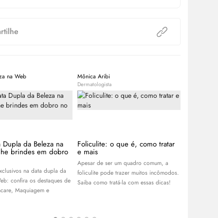
tilhe
eza na Web
Mônica Aribi
Beleza na W
Dermatologista
Expert
a Dupla da Beleza na
Foliculite: o que é, como tratar
Lançament
he brindes em dobro
e mais
As últimas n
Apesar de ser um quadro comum, a
beleza que d
xclusivos na data dupla da
foliculite pode trazer muitos incômodos.
semana. Cliq
eb: confira os destaques de
Saiba como tratá-la com essas dicas!
ncare
, Maquiagem e