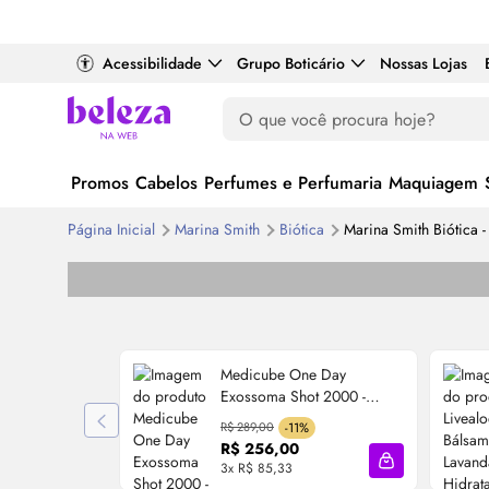
Acessibilidade
Grupo Boticário
Nossas Lojas
Promos
Cabelos
Perfumes e Perfumaria
Maquiagem
Página Inicial
Marina Smith
Biótica
Marina Smith Biótica -
Medicube One Day
Exossoma Shot 2000 -
Sérum
Facial Regenerador
R$ 289,00
-11%
30ml
R$ 256,00
3x R$ 85,33
Adicionar à sa