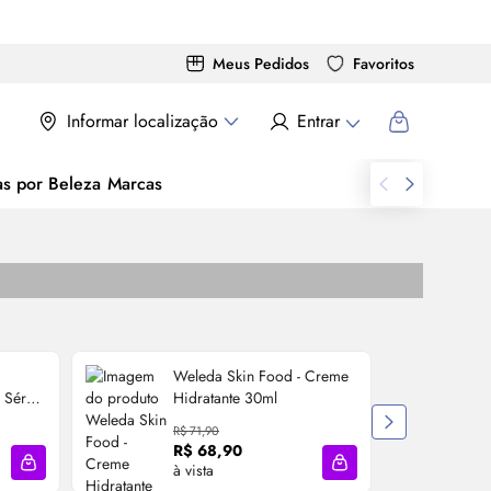
Meus Pedidos
Favoritos
Informar localização
Entrar
as por Beleza
Marcas
Weleda
Skin
Food - Creme
-
Sérum
Hidratante 30ml
R
R$ 71,90
R$ 68,90
à vista
3
Adicionar à sacola
Adicionar à sacola