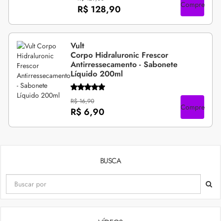
Compre
R$ 128,90
Vult
Corpo Hidraluronic Frescor
Antirressecamento - Sabonete
Líquido 200ml
R$ 16,90
Compre
R$ 6,90
BUSCA