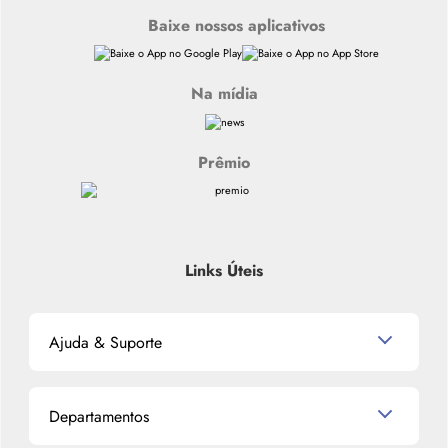
Baixe nossos aplicativos
Na mídia
Prêmio
Links Úteis
Ajuda & Suporte
Relacionamento com o Cliente
Departamentos
Política de Devolução
Política de Privacidade