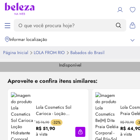
Informar localização
Página Inicial
LOLA FROM RIO
Babados do Brasil
Indisponível
Aproveite e confira itens similares:
Lola Cosmetics Sol
Lola Cosme
Carioca - Loção
Praia Gelé
Hidratante Corporal
Gel Pós-S
R$ 76,90
-32%
R$ 70,90
-
240ml
R$ 51,90
R$ 44,9
à vista
à vista
Adicionar à sacola