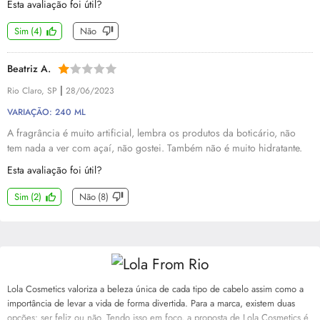
Esta avaliação foi útil?
Sim
(
4
)
Não
Beatriz A.
|
Rio Claro, SP
28/06/2023
VARIAÇÃO: 240 ML
A fragrância é muito artificial, lembra os produtos da boticário, não
tem nada a ver com açaí, não gostei. Também não é muito hidratante.
Esta avaliação foi útil?
Sim
(
2
)
Não
(
8
)
Lola Cosmetics valoriza a beleza única de cada tipo de cabelo assim como a
importância de levar a vida de forma divertida. Para a marca, existem duas
opções: ser feliz ou não. Tendo isso em foco, a proposta de Lola Cosmetics é