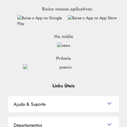
Baixe nossos aplicativos
Na mídia
Prêmio
Links Úteis
Ajuda & Suporte
Relacionamento com o Cliente
Departamentos
Política de Devolução