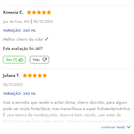
Ximenia C.
|
Juiz de Fora, MG
28/12/2023
VARIAÇÃO: 240 ML
Melhor cheiro da vida! 💕
Esta avaliação foi útil?
Sim
(
1
)
Não
Juliana T.
05/12/2023
VARIAÇÃO: 240 ML
Usei a amostra que recebi e achei ótima, cheiro docinho, para alguns
pode ser muito forte/doce, mas maravilhosa e super hidratante/nutritiva.
É uma textura de manteiguinha, absorve bem rápido, usei antes de
dormir e a pele ficou super macia, inclusive os meus pés que estavam
bem recessecados. Aprovei e recomendo.
continuar lendo