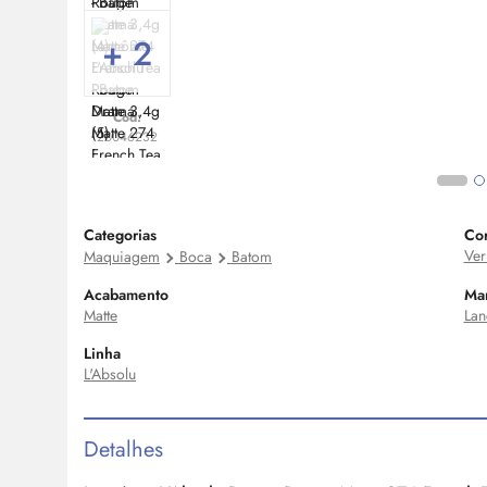
+ 2
Cod:
20046232
Categorias
Co
Ver
Maquiagem
Boca
Batom
Acabamento
Ma
Matte
La
Linha
L'Absolu
Detalhes