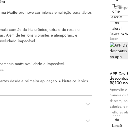
Tea
Compar
ama Matte
promove cor intensa e nutrição para lábios
mula com ácido hialurônico, extrato de rosas e
Beleza na 
s. Além de ter tons vibrantes e atemporais, é
Expert
 aveludado impecável.
amento matte aveludado e impecável.
as.
APP Day 
desconto
ntes desde a primeira aplicação. ▸ Nutre os lábios
R$100 no
Aproveite o
Garanta os 
skincare
, pe
cabelos, e 
melhores ofe