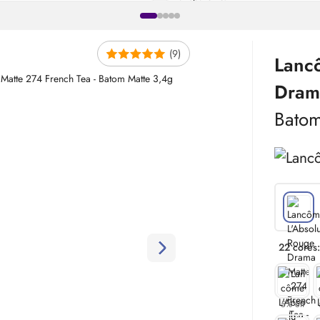
(9)
Lanc
Dram
Batom
22 cores:
5% off