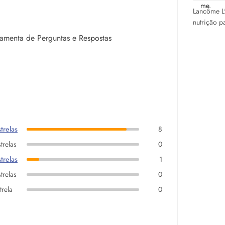
Lancôme L
nutrição p
rramenta de Perguntas e Respostas
trelas
8
trelas
0
trelas
1
trelas
0
trela
0