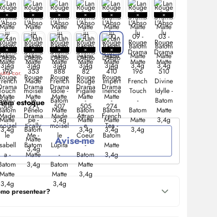
utra cor.
 sem estoque
Avise-me
mo presentear?