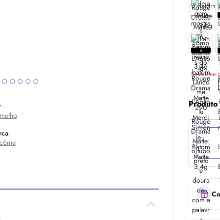
Selecione o
Produto
r
melho
rca
ncôme
Co