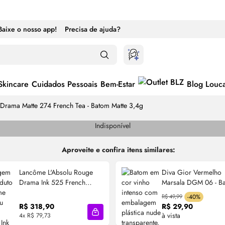
Baixe o nosso app!
Precisa de ajuda?
Skincare
Cuidados Pessoais
Bem-Estar
Blog Louc
Drama Matte 274 French Tea - Batom Matte 3,4g
Indisponível
Aproveite e confira itens similares:
Lancôme L'Absolu Rouge
Diva Gior Vermelho
Drama Ink 525 French
Marsala DGM 06 - B
Bisou - Batom Líquido 6ml
Matte 3,5g
R$ 49,99
-40%
R$ 318,90
R$ 29,90
à vista
4x R$ 79,73
cola
Adicionar à sacola