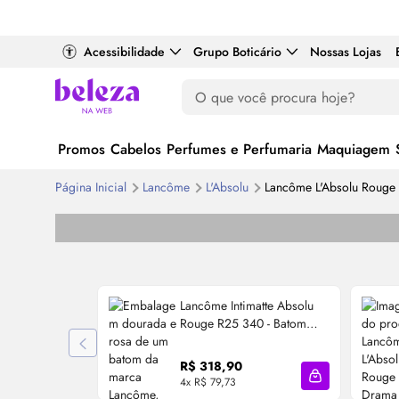
Acessibilidade
Grupo Boticário
Nossas Lojas
Promos
Cabelos
Perfumes e Perfumaria
Maquiagem
Página Inicial
Lancôme
L'Absolu
Lancôme L'Absolu Rouge 
Lancôme Intimatte Absolu
Rouge R25 340 - Batom
Matte 5,4g
R$ 318,90
4x R$ 79,73
Adicionar à sa