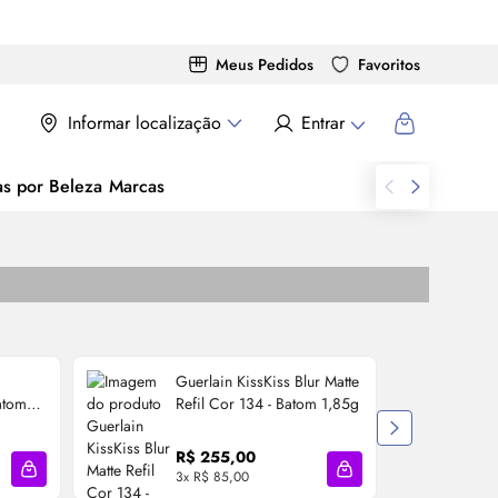
Meus Pedidos
Favoritos
Informar localização
Entrar
as por Beleza
Marcas
Guerlain KissKiss Blur Matte
atom
Refil Cor 134 - Batom 1,85g
R$ 255,00
à
3x R$ 85,00
Adicionar à sacola
Adicionar à sacola