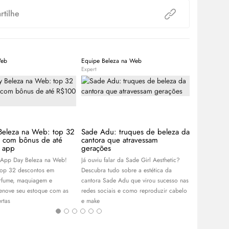
tilhe
Web
Equipe Beleza na Web
Equipe Bele
Expert
Expert
Beleza na Web: top 32
Sade Adu: truques de beleza da
Guia de l
s com bônus de até
cantora que atravessam
de blogue
 app
gerações
coleção ce
 App Day Beleza na Web!
Já ouviu falar da Sade Girl Aesthetic?
Com Franciny
top 32 descontos em
Descubra tudo sobre a estética da
Niina Secret
rfume, maquiagem e
cantora Sade Adu que virou sucesso nas
linhas de ma
renove seu estoque com as
redes sociais e como reproduzir cabelo
escolha as su
rtas
e
make