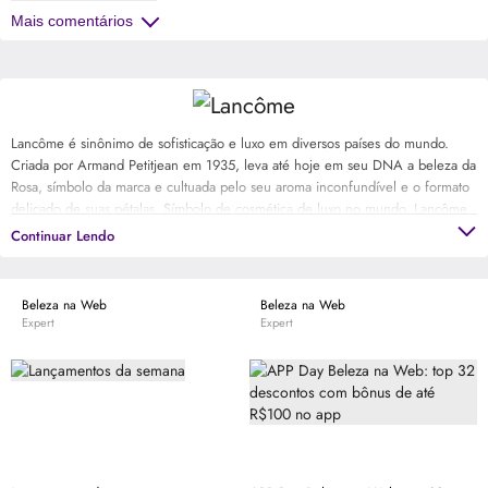
Mais comentários
Lancôme é sinônimo de sofisticação e luxo em diversos países do mundo.
Criada por Armand Petitjean em 1935, leva até hoje em seu DNA a beleza da
Rosa, símbolo da marca e cultuada pelo seu aroma inconfundível e o formato
delicado de suas pétalas. Símbolo de cosmética de luxo no mundo, Lancôme
tem em seu portfólio, representado por ícones como Julia Roberts, Lupita
Continuar Lendo
Nyong’o e Penelope Cruz, perfumes requintados, maquiagens elegantes e
tratamentos para a pele que surpreendem mulheres em mais de 160 países.
Beleza na Web
Beleza na Web
Expert
Expert