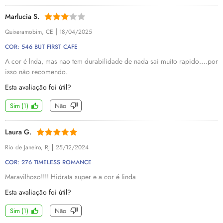
Marlucia S.
|
Quixeramobim, CE
18/04/2025
COR: 546 BUT FIRST CAFE
A cor é lnda, mas nao tem durabilidade de nada sai muito rapido….por
isso não recomendo.
Esta avaliação foi útil?
Sim
(
1
)
Não
Laura G.
|
Rio de Janeiro, RJ
25/12/2024
COR: 276 TIMELESS ROMANCE
Maravilhoso!!!! Hidrata super e a cor é linda
Esta avaliação foi útil?
Sim
(
1
)
Não