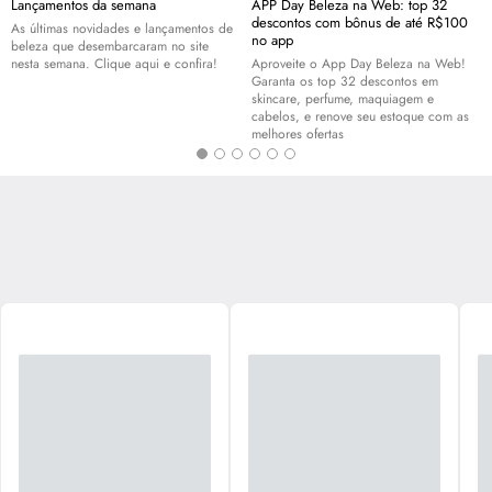
Lançamentos da semana
APP Day Beleza na Web: top 32
descontos com bônus de até R$100
As últimas novidades e lançamentos de
no app
beleza que desembarcaram no site
nesta semana. Clique aqui e confira!
Aproveite o App Day Beleza na Web!
Garanta os top 32 descontos em
skincare
, perfume, maquiagem e
cabelos, e renove seu estoque com as
melhores ofertas