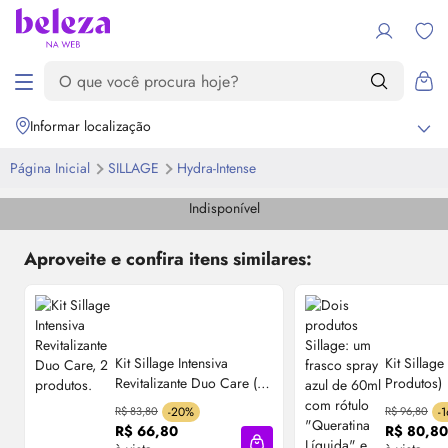
Informar localização
Página Inicial
SILLAGE
Hydra-Intense
Indisponível
Aproveite e confira itens similares:
Kit Sillage Intensiva
Kit Sillag
Revitalizante Duo Care (2
Produtos)
Produtos)
R$ 83,80
-20%
R$ 96,80
-
R$ 66,80
R$ 80,80