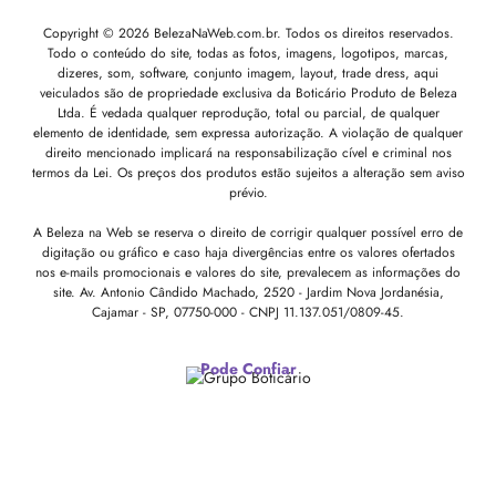
Copyright © 2026 BelezaNaWeb.com.br. Todos os direitos reservados.
Todo o conteúdo do site, todas as fotos, imagens, logotipos, marcas,
dizeres, som, software, conjunto imagem, layout, trade dress, aqui
veiculados são de propriedade exclusiva da Boticário Produto de Beleza
Ltda. É vedada qualquer reprodução, total ou parcial, de qualquer
elemento de identidade, sem expressa autorização. A violação de qualquer
direito mencionado implicará na responsabilização cível e criminal nos
termos da Lei. Os preços dos produtos estão sujeitos a alteração sem aviso
prévio.
A Beleza na Web se reserva o direito de corrigir qualquer possível erro de
digitação ou gráfico e caso haja divergências entre os valores ofertados
nos e-mails promocionais e valores do site, prevalecem as informações do
site.
Av. Antonio Cândido Machado, 2520 - Jardim Nova Jordanésia,
Cajamar - SP, 07750-000 -
CNPJ 11.137.051/0809-45.
Pode Confiar