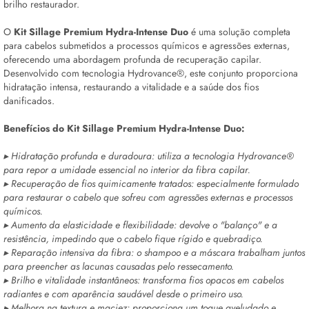
brilho restaurador.
O
Kit Sillage Premium Hydra-Intense Duo
é uma solução completa
para cabelos submetidos a processos químicos e agressões externas,
oferecendo uma abordagem profunda de recuperação capilar.
Desenvolvido com tecnologia Hydrovance®, este conjunto proporciona
hidratação intensa, restaurando a vitalidade e a saúde dos fios
danificados.
Benefícios do Kit Sillage Premium Hydra-Intense Duo:
▸ Hidratação profunda e duradoura: utiliza a tecnologia Hydrovance®
para repor a umidade essencial no interior da fibra capilar.
▸ Recuperação de fios quimicamente tratados: especialmente formulado
para restaurar o cabelo que sofreu com agressões externas e processos
químicos.
▸ Aumento da elasticidade e flexibilidade: devolve o "balanço" e a
resistência, impedindo que o cabelo fique rígido e quebradiço.
▸ Reparação intensiva da fibra: o shampoo e a máscara trabalham juntos
para preencher as lacunas causadas pelo ressecamento.
▸ Brilho e vitalidade instantâneos: transforma fios opacos em cabelos
radiantes e com aparência saudável desde o primeiro uso.
▸ Melhora na textura e maciez: proporciona um toque aveludado e