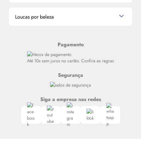
Miniaturas de Perfumes
Promoções de cupons
Dados Pessoais
Miniaturas de Produtos de Cabelo
Loucas por beleza
Meus endereços
Alterar Senha
Últimas
Meus Pedidos
Resenhas
Pagamento
Alto luxo
Siga nosso canal no Whatsapp
Até 10x sem juros no cartão. Confira as regras
Segurança
Siga a empresa nas redes