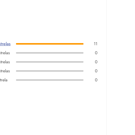
trelas
11
trelas
0
trelas
0
trelas
0
trela
0