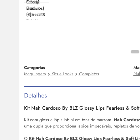
Cod:
KT002808
Categorias
Ma
Nah
Maquiagem
Kits e Looks
Completos
Detalhes
Kit Nah Cardoso By BLZ
Glossy
Lips Fearless & Soft
Kit com
gloss
e lápis labial em tons de marrom.
Nah Cardos
uma dupla que proporciona lábios impecáveis, repletos de vol
O
Kit Nah Cardoso By BLZ
Glossy
Lips Fearless & Soft Li