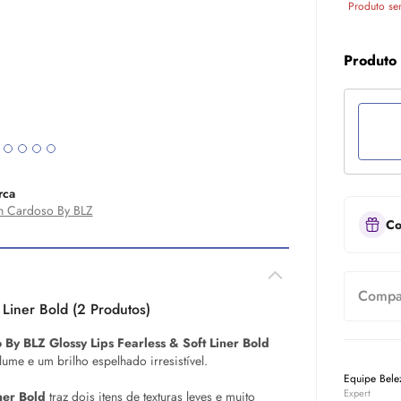
Produto se
Produto
rca
 Cardoso By BLZ
Co
Compar
 Liner Bold (2 Produtos)
o By BLZ
Glossy
Lips Fearless & Soft Liner Bold
ume e um brilho espelhado irresistível.
Equipe Bel
Expert
ner Bold
traz dois itens de texturas leves e muito