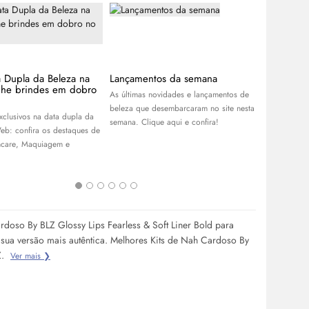
a Dupla da Beleza na
Lançamentos da semana
APP Day B
he brindes em dobro
descontos
As últimas novidades e lançamentos de
R$100 no
beleza que desembarcaram no site nesta
xclusivos na data dupla da
Aproveite o
semana. Clique aqui e confira!
eb: confira os destaques de
Garanta os 
ncare
, Maquiagem e
skincare
, pe
cabelos, e r
melhores ofe
rdoso By BLZ Glossy Lips Fearless & Soft Liner Bold para
 sua versão mais autêntica. Melhores Kits de Nah Cardoso By
Z.
Ver mais ❯