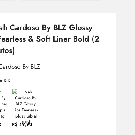
Nah Cardoso By BLZ
Glossy
Fearless & Soft Liner Bold (2
tos)
e Kit:
0
R$ 49,90