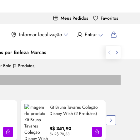
Meus Pedidos
Favoritos
Informar localização
Entrar
as por Beleza
Marcas
er Bold (2 Produtos)
Kit Bruna Tavares Coleção
Disney Wish (2 Produtos)
R$ 351,90
à
5x R$ 70,38
Adicionar à sacola
Adicionar à sacola