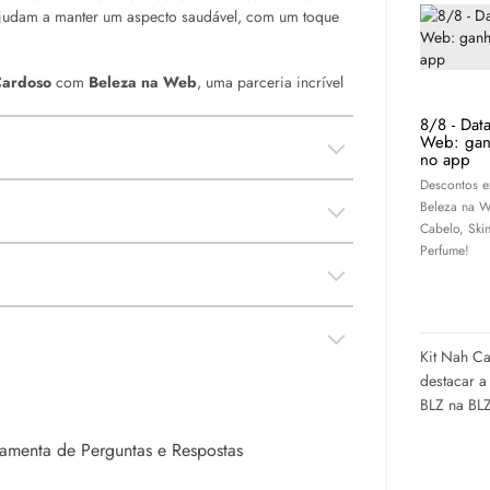
 ajudam a manter um aspecto saudável, com um toque
Cardoso
com
Beleza na Web
, uma parceria incrível
8/8 - Dat
Web: gan
no app
Descontos e
Beleza na W
Cabelo,
Ski
Perfume!
Kit Nah Ca
destacar a
BLZ na BL
rramenta de Perguntas e Respostas