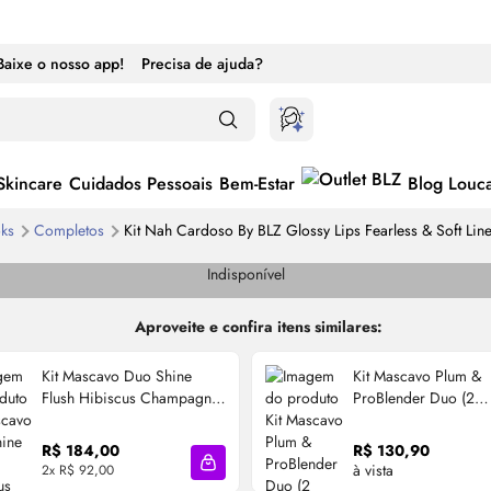
Baixe o nosso app!
Precisa de ajuda?
Skincare
Cuidados Pessoais
Bem-Estar
Blog Louc
ks
Completos
Kit Nah Cardoso By BLZ
Glossy
Lips Fearless & Soft Lin
Indisponível
Aproveite e confira itens similares:
Kit Mascavo Duo Shine
Kit Mascavo Plum &
Flush Hibiscus Champagne
ProBlender Duo (2
(2 Produtos)
Produtos)
R$ 184,00
R$ 130,90
à vista
2x R$ 92,00
cola
Adicionar à sacola