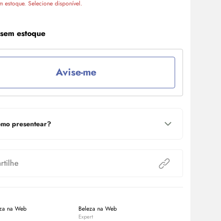
m estoque. Selecione disponível.
 sem estoque
Avise-me
mo presentear?
tilhe
eza na Web
Beleza na Web
Beleza na W
Expert
Expert