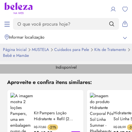
Informar localização
Página Inicial
MUSTELA
Cuidados para Pele
Kits de Tratamento
Bebê e Mamãe
Indisponível
Aproveite e confira itens similares:
Kit Pampers Loção
Hidratant
Hidratante + Refil (2
Sol Linha
Produtos)
Phallebeau
R$ 77,80
-21%
R$ 28,99
-