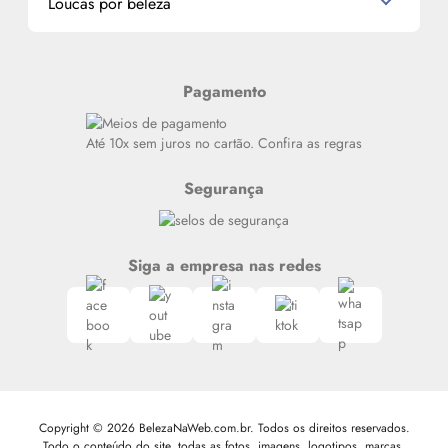
Loucas por beleza
Meus endereços
Alterar Senha
Últimas
Meus Pedidos
Resenhas
Pagamento
Alto luxo
Siga nosso canal no Whatsapp
Até 10x sem juros no cartão. Confira as regras
Segurança
Siga a empresa nas redes
Copyright © 2026 BelezaNaWeb.com.br. Todos os direitos reservados.
Todo o conteúdo do site, todas as fotos, imagens, logotipos, marcas,