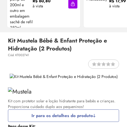
R$ 60,80
R$ 17,99
à vista
à vista
Adicionar à sacola
Kit Mustela Bébé & Enfant Proteção e
Hidratação (2 Produtos)
Cód. KT002741
Kit com protetor solar e loção hidratante para bebês e crianças.
Proporciona cuidado duplo aos pequeninos!
Ir para os detalhes do produto
Itens desse Kit: