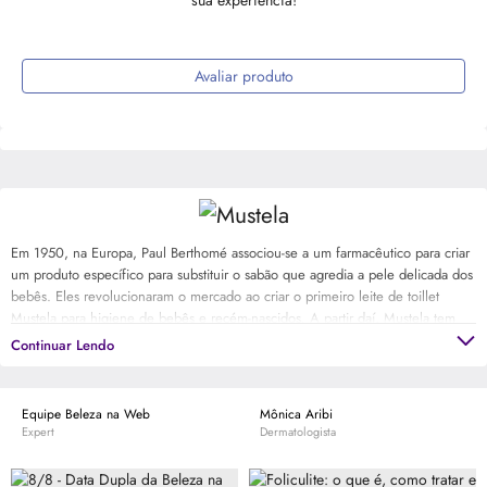
Avaliar produto
Em 1950, na Europa, Paul Berthomé associou-se a um farmacêutico para criar
um produto específico para substituir o sabão que agredia a pele delicada dos
bebês. Eles revolucionaram o mercado ao criar o primeiro leite de toillet
Mustela para higiene de bebês e recém-nascidos. A partir daí, Mustela tem
acompanhado as gestantes, mães e seus bebês nos cuidados diários com o
Continuar Lendo
cabelo e a pele. Os produtos têm fórmulas hipoalergênicas, sem parabenos e
fenoxietanol. O cuidado que a mamãe e o bebê merecem!
Equipe Beleza na Web
Mônica Aribi
Expert
Dermatologista