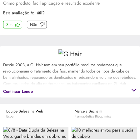
Otimo produto, facil aplicação e resultado excelente
Esta avaliação foi útil?
Sim
Não
Desde 2003, a G. Hair tem em seu portfólio produtos poderosos que
revolucionaram o tratamento dos fios, mantendo todos os tipos de cabelos
bem alinhados, reparando os danificados e reduzindo o volume dos rebeldes.
Com resultados de alta performance, os tratamentos capilares de G. Hair,
como a Escova Inteligente Alemã, a Plástica dos Fios e o Tratamento
Continuar Lendo
Marroquino, tem fórmulas exclusivas, que cuidam dos seus fios como
ninguém.
Equipe Beleza na Web
Marcela Buchaim
Expert
Farmacêutica Bioquímica