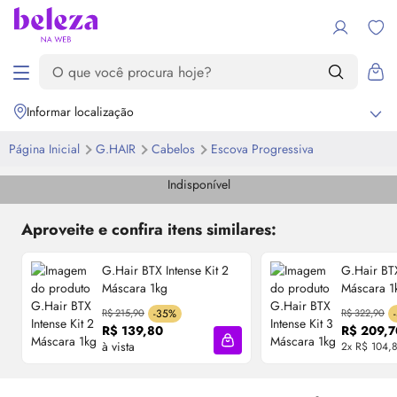
Informar localização
Página Inicial
G.HAIR
Cabelos
Escova Progressiva
Indisponível
Aproveite e confira itens similares:
G.Hair BTX Intense Kit 2
G.Hair BTX
Máscara 1kg
Máscara 1
R$ 215,90
-35%
R$ 322,90
R$ 139,80
R$ 209,7
à vista
2x R$ 104,
Adicionar à sacola