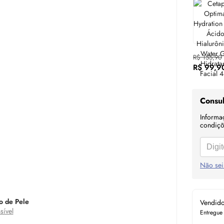
R$ 155,90
R$ 99,9
Consul
Informa
condiçõe
Não sei
o de Pele
Vendid
sível
Entregue