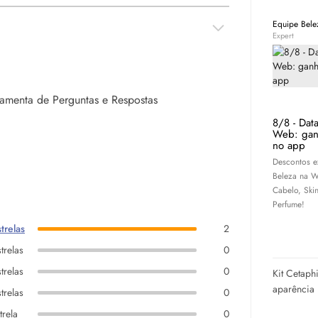
Equipe Bel
Expert
rramenta de Perguntas e Respostas
8/8 - Dat
Web: gan
no app
Descontos e
Beleza na W
Cabelo,
Ski
Perfume!
trelas
2
trelas
0
trelas
0
Kit Cetaph
aparência 
trelas
0
trela
0