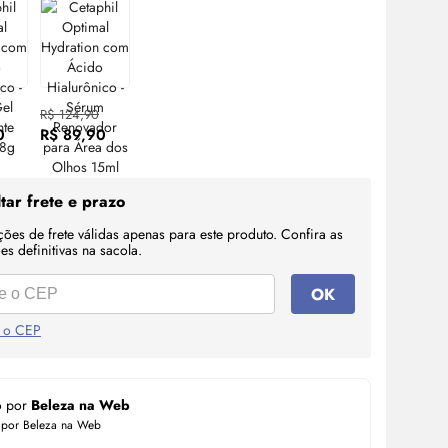
R$ 124,90
0
R$ 89,90
tar frete e prazo
ções de frete válidas apenas para este produto. Confira as
s definitivas na sacola.
OK
 o CEP
o por
Beleza na Web
 por Beleza na Web