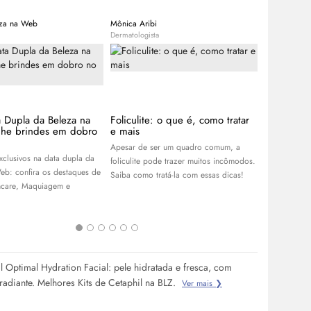
eza na Web
Mônica Aribi
Beleza na W
Dermatologista
Expert
a Dupla da Beleza na
Foliculite: o que é, como tratar
Lançament
he brindes em dobro
e mais
As últimas n
Apesar de ser um quadro comum, a
beleza que d
xclusivos na data dupla da
foliculite pode trazer muitos incômodos.
semana. Cliq
eb: confira os destaques de
Saiba como tratá-la com essas dicas!
ncare
, Maquiagem e
il Optimal Hydration Facial: pele hidratada e fresca, com
radiante. Melhores Kits de Cetaphil na BLZ.
Ver mais ❯