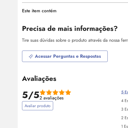
Este item contém
Precisa de mais informações?
Tire suas dúvidas sobre o produto através da nossa fe
Acessar Perguntas e Respostas
Avaliações
5/5
5 Es
2 avaliações
4 Es
Avaliar produto
3 Es
2 Es
1 Es