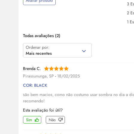
Avaliar produto
3 Es
2 Es
1 Es
Todas avaliações
(2)
Ordenar por:
Mais recentes
Brenda C.
Pirassununga, SP
-
18/02/2025
COR: BLACK
são bem macios, como não costumo usar sombra no dia a dia
recomendo!
Esta avaliação foi útil?
Sim
Não