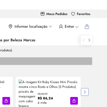
Meus Pedidos
Favoritos
Informar localização
Entrar
as por Beleza
Marcas
Produtos)
Midi
Kit Ruby Kisses Mini Pincéis
Rosto e Olhos (5 Produtos)
R$ 89,99
R
R$ 86,24
à vista
à
Adicionar à sacola
Adicionar à sacola