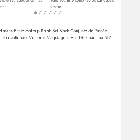
renove seu estoque com as
redes sociais e como reproduzir cabelo
escolha as su
rtas
e
make
ckmann Basic Makeup Brush Set Black Conjunto de Pincéis,
 alta qualidade. Melhores Maquiagens Ana Hickmann na BLZ.