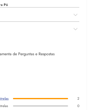
ra Pó
rramenta de Perguntas e Respostas
trelas
2
trelas
0