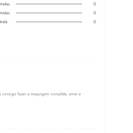
trelas
0
trelas
0
trela
0
 consigo fazer a maquigem completa, amei e