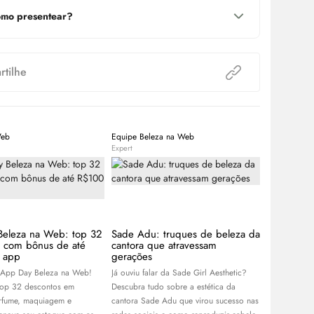
mo presentear?
tilhe
Web
Equipe Beleza na Web
Equipe Bele
Expert
Expert
Beleza na Web: top 32
Sade Adu: truques de beleza da
Guia de l
s com bônus de até
cantora que atravessam
de blogue
 app
gerações
coleção ce
 App Day Beleza na Web!
Já ouviu falar da Sade Girl Aesthetic?
Com Franciny
top 32 descontos em
Descubra tudo sobre a estética da
Niina Secret
rfume, maquiagem e
cantora Sade Adu que virou sucesso nas
linhas de ma