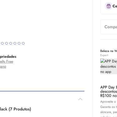
Co
Compar
Beleza na 
Expert
priedades
elty Free
gano
APP Day 
desconto
R$100 no
Aproveite o
Garanta os 
ack (7 Produtos)
skincare
, pe