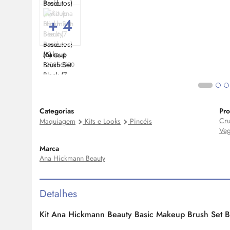
+ 4
Cod:
20056590
Categorias
Pro
Cru
Maquiagem
Kits e Looks
Pincéis
Ve
Marca
Ana Hickmann Beauty
Detalhes
Kit Ana Hickmann Beauty Basic Makeup Brush Set Bl