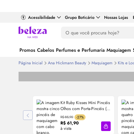
Acessibilidade
Grupo Boticário
Nossas Lojas
Promos
Cabelos
Perfumes e Perfumaria
Maquiagem
Página Inicial
Ana Hickmann Beauty
Maquiagem
Kits e
Lo
Kit Ruby Kisses Mini Pincéis
Olhos com Porta-Pincéis (6
Produtos)
R$ 85,90
-27%
R$ 61,90
à vista
Adicionar à sa