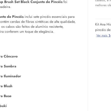
cabelos, e 
p Brush Set Black Conjunto de Pincéis
foi
melhores ofe
eadeira.
unto de Pincéis
inclui sete pincéis essenciais para
ntém cerdas de fibras sintéticas de alta qualidade,
Kit Ana Hi
s cabos são feitos de alumínio resistente,
pincéis de
eira conferem um toque de elegância.
Ver mais ❯
ara Côncavo
ara Sombra
ra Iluminador
ara
Blush
ra Base
buki