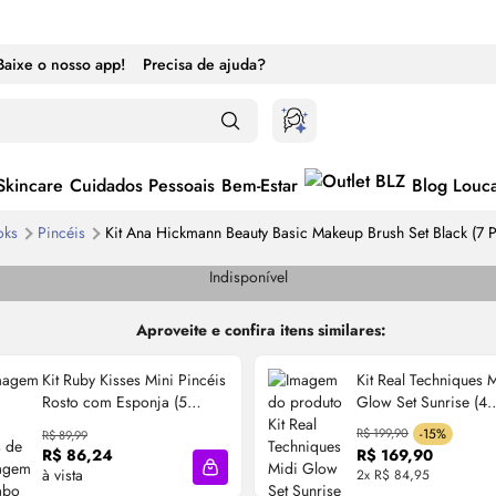
Baixe o nosso app!
Precisa de ajuda?
Skincare
Cuidados Pessoais
Bem-Estar
Blog Louc
oks
Pincéis
Kit Ana Hickmann Beauty Basic Makeup Brush Set Black (7 
Indisponível
Aproveite e confira itens similares:
Kit Ruby Kisses Mini Pincéis
Kit Real Techniques 
Rosto com Esponja (5
Glow
Set Sunrise (4
Produtos)
Produtos)
R$ 199,90
-15%
R$ 89,99
R$ 86,24
R$ 169,90
à vista
2x R$ 84,95
cola
Adicionar à sacola