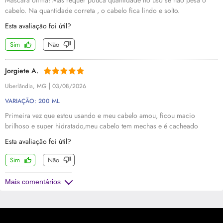
Máscara ótima! Mas requer pouca quantidade no uso se não pesa o
cabelo. Na quantidade correta , o cabelo fica lindo e solto.
Esta avaliação foi útil?
Sim
Não
Jorgiete A.
|
Uberlândia, MG
03/08/2026
VARIAÇÃO: 200 ML
Primeira vez que estou usando e meu cabelo amou, ficou macio
brilhoso e super hidratado,meu cabelo tem mechas e é cacheado
Esta avaliação foi útil?
Sim
Não
Mais comentários