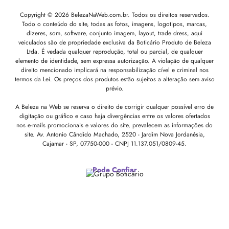
Copyright © 2026 BelezaNaWeb.com.br. Todos os direitos reservados.
Todo o conteúdo do site, todas as fotos, imagens, logotipos, marcas,
dizeres, som, software, conjunto imagem, layout, trade dress, aqui
veiculados são de propriedade exclusiva da Boticário Produto de Beleza
Ltda. É vedada qualquer reprodução, total ou parcial, de qualquer
elemento de identidade, sem expressa autorização. A violação de qualquer
direito mencionado implicará na responsabilização cível e criminal nos
termos da Lei. Os preços dos produtos estão sujeitos a alteração sem aviso
prévio.
A Beleza na Web se reserva o direito de corrigir qualquer possível erro de
digitação ou gráfico e caso haja divergências entre os valores ofertados
nos e-mails promocionais e valores do site, prevalecem as informações do
site.
Av. Antonio Cândido Machado, 2520 - Jardim Nova Jordanésia,
Cajamar - SP, 07750-000 -
CNPJ 11.137.051/0809-45.
Pode Confiar