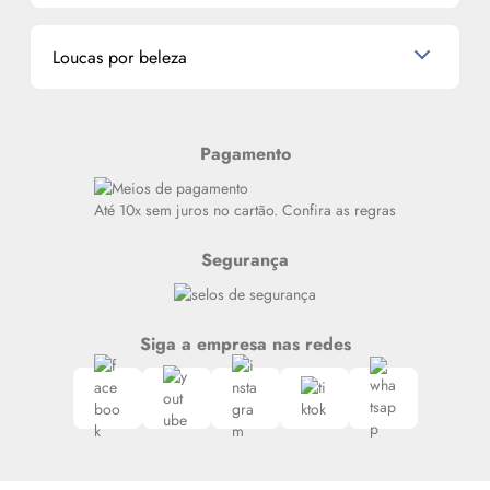
Miniaturas de Perfumes
Promoções de cupons
Dados Pessoais
Miniaturas de Produtos de Cabelo
Loucas por beleza
Meus endereços
Alterar Senha
Últimas
Meus Pedidos
Resenhas
Pagamento
Alto luxo
Siga nosso canal no Whatsapp
Até 10x sem juros no cartão. Confira as regras
Segurança
Siga a empresa nas redes