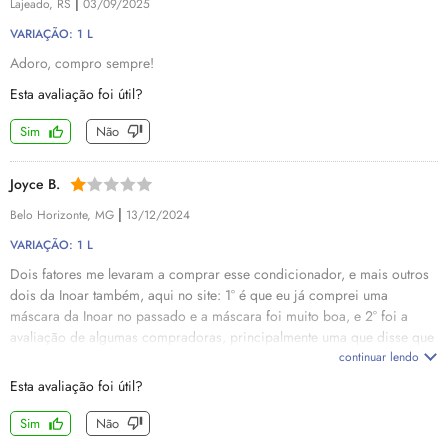
|
Lajeado, RS
03/09/2025
VARIAÇÃO: 1 L
Adoro, compro sempre!
Esta avaliação foi útil?
Sim
Não
Joyce B.
|
Belo Horizonte, MG
13/12/2024
VARIAÇÃO: 1 L
Dois fatores me levaram a comprar esse condicionador, e mais outros
dois da Inoar também, aqui no site: 1° é que eu já comprei uma
máscara da Inoar no passado e a máscara foi muito boa, e 2° foi a
avaliação de algumas compradoras, principalmente uma que disse que
tinha o cabelo loiro com mechas e que poderia comprar sem medo
continuar lendo
pois deu super certo no cabelo dela. Pois bem, comprei e esse
Esta avaliação foi útil?
produto simplesmente estragou o meu cabelo. Na verdade, nenhum dos
três que eu comprei trouxeram nenhum benefício para o meu cabelo,
Sim
Não
inclusive um deles deixou o meu cabelo elástico. O meu cabelo é fino e