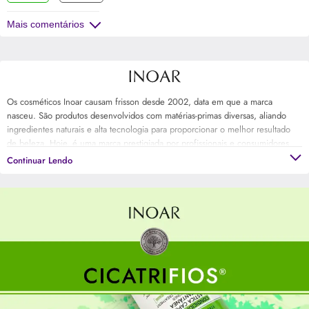
Mais comentários
Os cosméticos Inoar causam frisson desde 2002, data em que a marca
nasceu. São produtos desenvolvidos com matérias-primas diversas, aliando
ingredientes naturais e alta tecnologia para proporcionar o melhor resultado
de beleza. Hoje, é uma marca prestigiada por profissionais e consumidores
em todo o Brasil. E possui uma linha completa de cuidados e tratamentos para
Continuar Lendo
os diversos tipos de cabelos, assim como para pele.