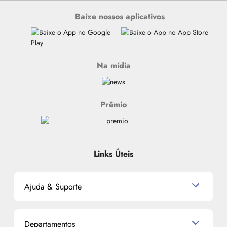
Baixe nossos aplicativos
Na mídia
Prêmio
Links Úteis
Ajuda & Suporte
Relacionamento com o Cliente
Departamentos
Política de Devolução