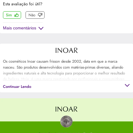
Esta avaliação foi útil?
Sim
Não
Mais comentários
Os cosméticos Inoar causam frisson desde 2002, data em que a marca
nasceu. São produtos desenvolvidos com matérias-primas diversas, aliando
ingredientes naturais e alta tecnologia para proporcionar o melhor resultado
de beleza. Hoje, é uma marca prestigiada por profissionais e consumidores
em todo o Brasil. E possui uma linha completa de cuidados e tratamentos para
Continuar Lendo
os diversos tipos de cabelos, assim como para pele.