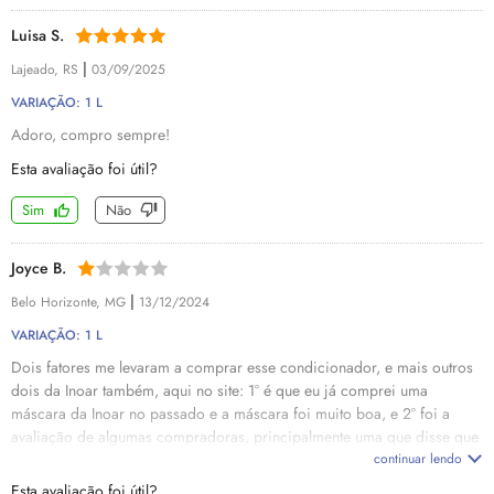
Luisa S.
|
Lajeado, RS
03/09/2025
VARIAÇÃO: 1 L
Adoro, compro sempre!
Esta avaliação foi útil?
Sim
Não
Joyce B.
|
Belo Horizonte, MG
13/12/2024
VARIAÇÃO: 1 L
Dois fatores me levaram a comprar esse condicionador, e mais outros
dois da Inoar também, aqui no site: 1° é que eu já comprei uma
máscara da Inoar no passado e a máscara foi muito boa, e 2° foi a
avaliação de algumas compradoras, principalmente uma que disse que
tinha o cabelo loiro com mechas e que poderia comprar sem medo
continuar lendo
pois deu super certo no cabelo dela. Pois bem, comprei e esse
Esta avaliação foi útil?