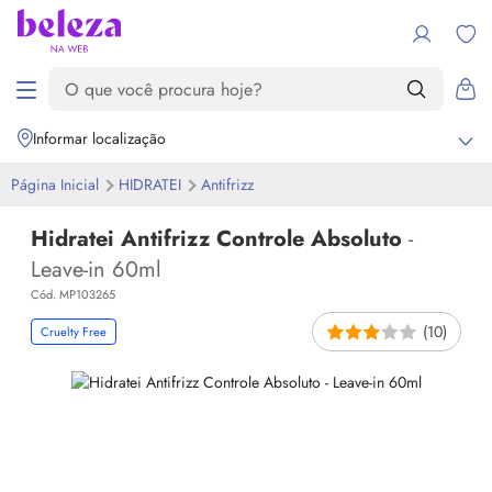
Informar localização
Página Inicial
HIDRATEI
Antifrizz
Hidratei Antifrizz Controle Absoluto
-
Leave-in 60ml
Cód. MP103265
(10)
Cruelty Free