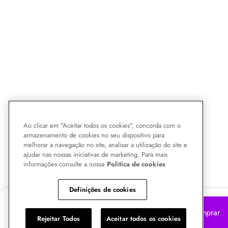
Ao clicar em "Aceitar todos os cookies", concorda com o
armazenamento de cookies no seu dispositivo para
melhorar a navegação no site, analisar a utilização do site e
ajudar nas nossas iniciativas de marketing. Para mais
informações consulte a nossa
Politica de cookies
Definições de cookies
R$ 137,90
-38%
Comprar
R$
85,00
Rejeitar Todos
Aceitar todos os cookies