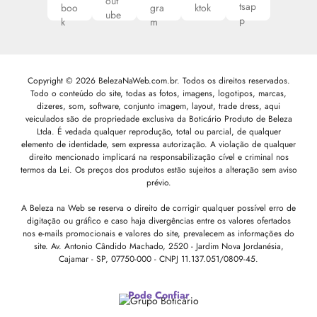
Copyright © 2026 BelezaNaWeb.com.br. Todos os direitos reservados.
Todo o conteúdo do site, todas as fotos, imagens, logotipos, marcas,
dizeres, som, software, conjunto imagem, layout, trade dress, aqui
veiculados são de propriedade exclusiva da Boticário Produto de Beleza
Ltda. É vedada qualquer reprodução, total ou parcial, de qualquer
elemento de identidade, sem expressa autorização. A violação de qualquer
direito mencionado implicará na responsabilização cível e criminal nos
termos da Lei. Os preços dos produtos estão sujeitos a alteração sem aviso
prévio.
A Beleza na Web se reserva o direito de corrigir qualquer possível erro de
digitação ou gráfico e caso haja divergências entre os valores ofertados
nos e-mails promocionais e valores do site, prevalecem as informações do
site.
Av. Antonio Cândido Machado, 2520 - Jardim Nova Jordanésia,
Cajamar - SP, 07750-000 -
CNPJ 11.137.051/0809-45.
Pode Confiar