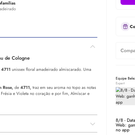
famílias
adeirado
Co
Compar
au de Cologne
4711
unissex floral amadeirado almiscarado. Uma
Equipe Bel
Expert
on Rose,
de
4711,
traz em seu aroma no topo as notas
ésia e Violeta no coração e por fim, Almíscar e
8/8 - Dat
Web: gan
no app