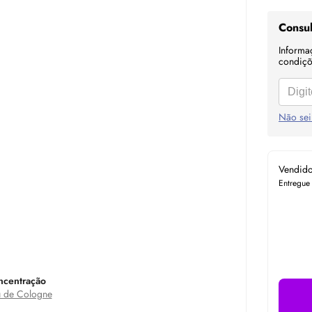
Consul
Informa
condiçõe
Não sei
Vendid
Entregue
ncentração
 de Cologne