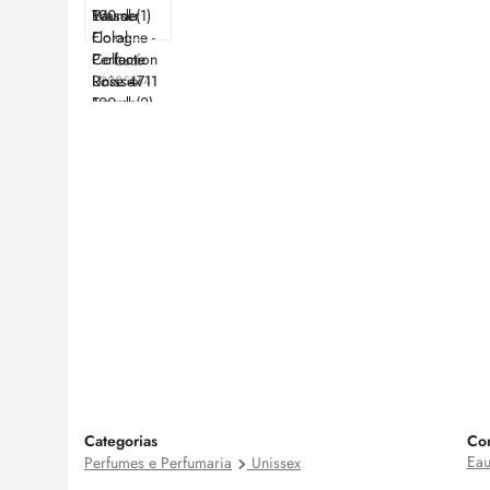
Cod:
20051441
Categorias
Co
Eau
Perfumes e Perfumaria
Unissex