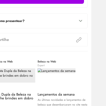
mo presentear?
tilhe
eza na Web
Beleza na Web
Beleza na W
Expert
Expert
a Dupla da Beleza na
Lançamentos da semana
APP Day B
he brindes em dobro
descontos
As últimas novidades e lançamentos de
R$100 no
beleza que desembarcaram no site nesta