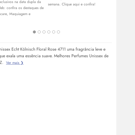
xclusivos na data dupla da
Aproveite o
semana. Clique aqui e confira!
eb: confira os destaques de
Garanta os 
ncare
, Maquiagem e
skincare
, pe
cabelos, e r
melhores ofe
issex Echt Kölnisch Floral Rose 4711 uma fragrância leve e
que exala uma essência suave. Melhores Perfumes Unissex de
LZ.
Ver mais ❯