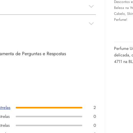
Descontos e
Beleza na W
Cabelo,
Ski
Perfume!
Perfume Un
rramenta de Perguntas e Respostas
delicada, 
4711 na B
trelas
2
trelas
0
trelas
0