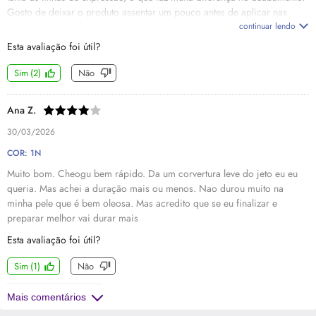
Gosto de deixar o produto assentar um pouco antes de aplicar nas
olheiras, dando leves batidinhas para evitar que acumule, já que ele é
continuar lendo
mais hidratante. Mesmo assim, o resultado fica incrível. Também adoro
Esta avaliação foi útil?
usá-lo como base, porque entrega um efeito bonito e natural.
Simplesmente perfeito!
Sim
(
2
)
Não
Ana Z.
30/03/2026
COR: 1N
Muito bom. Cheogu bem rápido. Da um corvertura leve do jeto eu eu
queria. Mas achei a duração mais ou menos. Nao durou muito na
minha pele que é bem oleosa. Mas acredito que se eu finalizar e
preparar melhor vai durar mais
Esta avaliação foi útil?
Sim
(
1
)
Não
Mais comentários