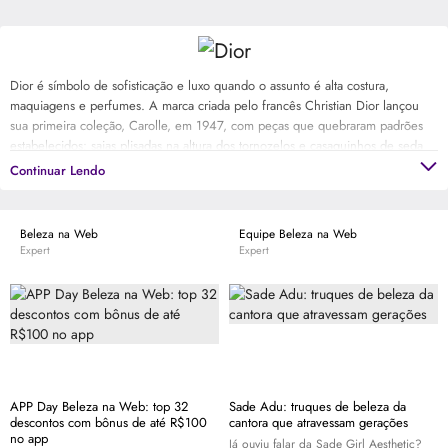
Dior é símbolo de sofisticação e luxo quando o assunto é alta costura,
maquiagens e perfumes. A marca criada pelo francês Christian Dior lançou
sua primeira coleção, Carolle, em 1947, com peças que quebraram padrões
estabelecidos: saias plisadas na altura dos tornozelos e casaquinhos de seda
acinturados se tornaram o "New Look". Na mesma época, Dior apresentou
Continuar Lendo
seu primeiro perfume feminino, Miss Dior, um verdadeiro clássico até hoje. As
linhas de cosméticos para pele e maquiagens, com batons, bases, blushes e
pós, vieram nos anos seguintes com a mesma identidade que a maison leva
Beleza na Web
Equipe Beleza na Web
desde sempre: destacar a beleza com a essência da elegância e sofisticação.
Expert
Expert
APP Day Beleza na Web: top 32
Sade Adu: truques de beleza da
descontos com bônus de até R$100
cantora que atravessam gerações
no app
Já ouviu falar da Sade Girl Aesthetic?