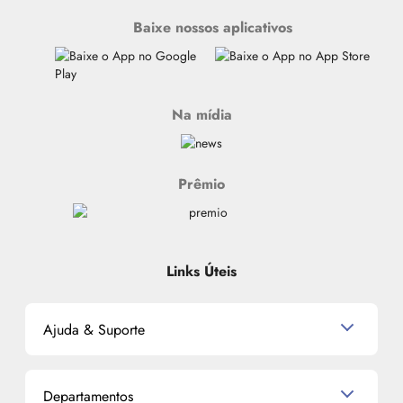
Baixe nossos aplicativos
Na mídia
Prêmio
Links Úteis
Ajuda & Suporte
Relacionamento com o Cliente
Departamentos
Política de Devolução