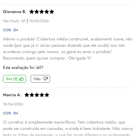
Giovanna B.
|
São Paulo, SP
19/05/2026
COR: 2N
Adorei o produto! Cobertura média construivel, acabamento suave, não
oxida (por que já vi várias pessoas dizendo que ele oxida) isso não
aconteceu comigo pelo menos, no geral eu amei o produto!
Recomendo quem quiser comprar.. Obrigada 🩷
Esta avaliação foi útil?
Sim
(
2
)
Não
Marcia A.
18/04/2026
COR: 2N
O corretivo é simplesmente maravilhoso. Tem cobertura média, que
pode ser construída em camadas, e ainda é bem hidratante. Não marca
tanto as linhas de expressão, o que faz muita diferença no acabamento.