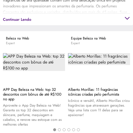
fragrâncias de alta qualidade contam com uma dedicação única em projetos
inovadores que impressionam os amantes da perfumaria. Os perfumes
Coscentra são exclusivos e variados, distribuídos em mais de 45 países. Suas
marcas, como Georges Mezotti, Linn Young e Omerta, representam o amor da
Continuar Lendo
empresa na criação de fragrâncias femininas e masculinas bem avaliadas pelos
consumidores do mundo inteiro.
Beleza na Web
Equipe Beleza na Web
Expert
Expert
APP Day Beleza na Web: top 32
Alberto Morillas: 11 fragrâncias
descontos com bônus de até R$100
icônicas criadas pelo perfumista
no app
Icônico e versátil, Alberto Morillas criou
Aproveite o App Day Beleza na Web!
fragrâncias que atravessam gerações.
Garanta os top 32 descontos em
Veja uma lista com 11 delas para se
skincare
, perfume, maquiagem e
apaixonar!
cabelos, e renove seu estoque com as
melhores ofertas