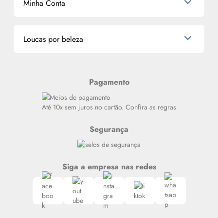
Minha Conta
La Vie Est Belle Lancôme
Quem somos
Miniaturas de Perfumes
Promoções de cupons
Dados Pessoais
Miniaturas de Produtos de Cabelo
Loucas por beleza
Meus endereços
Alterar Senha
Últimas
Meus Pedidos
Resenhas
Pagamento
Alto luxo
Siga nosso canal no Whatsapp
Até 10x sem juros no cartão. Confira as regras
Segurança
Siga a empresa nas redes