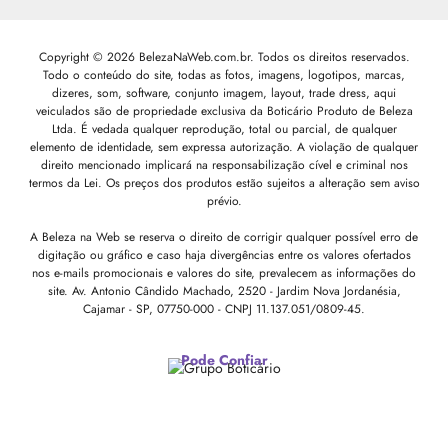
Copyright © 2026 BelezaNaWeb.com.br. Todos os direitos reservados.
Todo o conteúdo do site, todas as fotos, imagens, logotipos, marcas,
dizeres, som, software, conjunto imagem, layout, trade dress, aqui
veiculados são de propriedade exclusiva da Boticário Produto de Beleza
Ltda. É vedada qualquer reprodução, total ou parcial, de qualquer
elemento de identidade, sem expressa autorização. A violação de qualquer
direito mencionado implicará na responsabilização cível e criminal nos
termos da Lei. Os preços dos produtos estão sujeitos a alteração sem aviso
prévio.
A Beleza na Web se reserva o direito de corrigir qualquer possível erro de
digitação ou gráfico e caso haja divergências entre os valores ofertados
nos e-mails promocionais e valores do site, prevalecem as informações do
site.
Av. Antonio Cândido Machado, 2520 - Jardim Nova Jordanésia,
Cajamar - SP, 07750-000 -
CNPJ 11.137.051/0809-45.
Pode Confiar