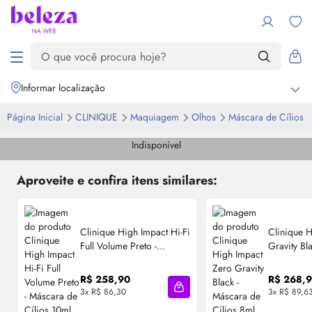
Informar localização
Página Inicial
CLINIQUE
Maquiagem
Olhos
Máscara de Cílios
Indisponível
Aproveite e confira itens similares:
Clinique High Impact Hi-Fi
Clinique 
Full Volume Preto -
Gravity Bl
Máscara de Cílios 10ml
Cílios 8ml
R$ 258,90
R$ 268,
3x R$ 86,30
3x R$ 89,6
Adicionar à sacola